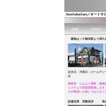
AutoSalonSato／オート
建物はＪＲ橋本駅より津久井
定休日：月曜日〔ゴールデン
め
相模原 ジムニー買取 相模
システムで高価買取致します
スの取扱いも致しておりまご
設備充実 消毒洗浄 高