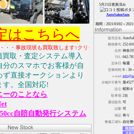
5月21日更新済み
AutoSalonSato
期間：2021/03/02～2021/
定はこちらへ
Auto
販売店名:
252-01
郵便番号:
・事故現状も買取致します↑クリック↑』☆
神奈川
住所:
価買取・査定システム導入
042-78
TEL:
毎週 
定休日:
自分のスマホでお客様が自
9：30
営業時間:
わず直接オークションより
info@a
e-mail:
第4527
古物許可番号:
ます。全国対応!
昭和６
設立:
ニーのことなら
2台
駐車場:
et
可
通信販売:
可
試乗:
50cc自賠自動発行システム
有り
保証:
自社整
整備工場№: