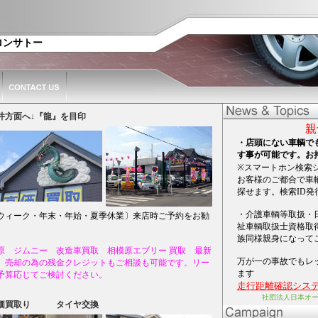
サロンサトー
方面へ↓『龍』を目印
親切 安
・店頭にない車輌で
す事が可能です。お
※スマートホン検索
お客様のご都合で車
探せます。検索ID発
・介護車輌等取扱・
ウィーク・年末・年始・夏季休業〕来店時ご予約をお勧
祉車輌取扱士資格取
族同様親身になって
原 ジムニー 改造車買取 相模原エブリー 買取 最新
万が一の事故でもレ
。売却の為の残金クレジットもご相談も可能です。リー
ます
予算応じてご検討ください。
走行距離確認シス
社団法人日本オ
価買取り タイヤ交換