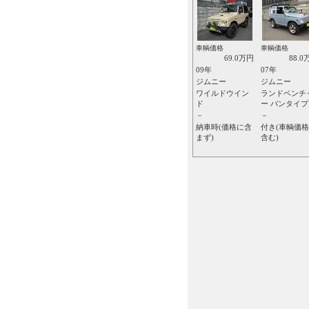
車輌価格
車輌価格
69.0万円
88.0
09年
07年
ジムニー
ジムニー
ワイルドウイン
ランドベンチ
ド
ー バンタイプ
－
－
納車時(価格に含
付き(車輌価
まず)
含む)