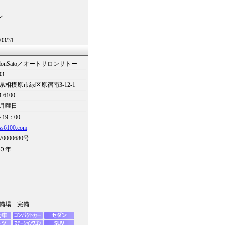
03/31
SalonSato／オートサロンサトー
03
県相模原市緑区原宿南3-12-1
3-6100
月曜日
～19：00
ss6100.com
70000680号
０年
備場 完備