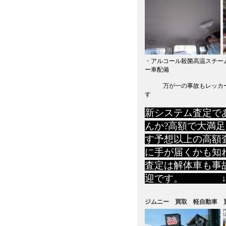
・アルコール殺菌高温スチー
ー車配備
万が一の事故もレッカーに
す
新システム査定で
んか?高額で大満
す予想以上の高額
に手が届くかも知
査定は解体車も事
迎です。 ↓↓↓
ジムニー 買取 軽自動車 