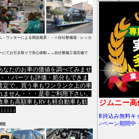
ム・ウンターによる商談風景・・☆自社整備場・レッカ
てお引き取りで安心移動→→自社整備工場完備で
あなたのお車の価値を調べてみませ
足・・パーツも評価・処分もできま
査定で、買う車もワンランク上の車
れません・・・是非ご利用下さい。
故車も高額車もRVも軽自動車も歓
ジムニー高
↓↓↓
解体車持込み無料キャン
キャンペーン期間中・・
買取