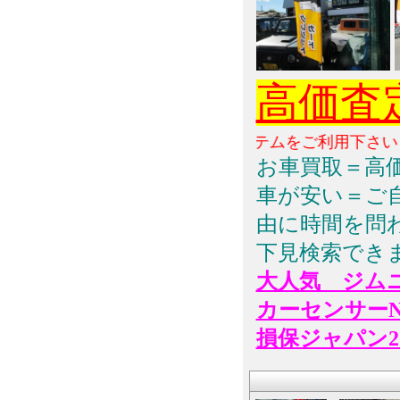
高価査
☆『インターネット新査定システムをご利用下さい・・
お車買取＝高
車が安い＝ご
由に時間を問
下見検索でき
大人気 ジム
カーセンサーN
損保ジャパン2