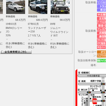
取扱車種:
車輌価格
車輌価格
車輌価格
万円
68.0万円
680.0万円
98.0万円
19年03月
07年02月
09年
BMW(3シリー
ランドクルーザ
ジムニー
取扱業務:
ズ)
ー250
ャ
ワイルドウイン
320i
2.7 VX 7人
ド H/T
－
－
－
付き(車輌価格に
格に
付き(車輌価格に
付き(車輌価格に
含む)
含む)
含む)
取扱オートロー
ン:
取扱自動車保険:
備考: