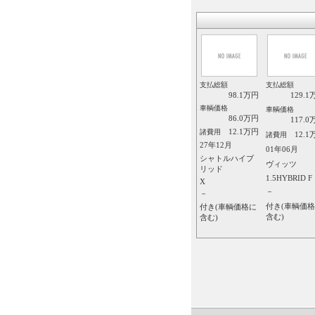
支払総額
支払総額
98.1万円
129.1
車輌価格
車輌価格
86.0万円
117.0
12.1万円
諸費用
12.1
諸費用
27年12月
01年06月
シャトルハイブ
ヴィッツ
リッド
1.5HYBRID F
X
－
－
付き(車輌価
付き(車輌価格に
含む)
含む)