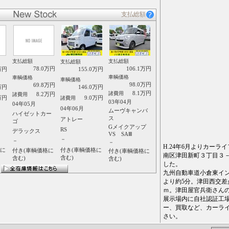
支払総額
支払総額
支払総額
支払総額
78.0万円
106.1万円
万円
155.0万円
車輌価格
車輌価格
車輌価格
98.0万円
69.8万円
万円
146.0万円
8.1万円
諸費用
8.2万円
諸費用
万円
9.0万円
諸費用
03年04月
04年05月
04年06月
ムーヴキャンバ
ハイゼットカー
ス
アトレー
ゴ
Gメイクアップ
RS
デラックス
VS SAⅢ
－
－
－
H.24年6月よりカー
格に
付き(車輌価格に
付き(車輌価格に
付き(車輌価格に
南区津田新町３丁目３
含む)
含む)
含む)
した。
九州自動車道小倉東イ
より約5分。津田西交差
ｍ。津田屋官兵衛さん
展示場内に自社認証工
ー、買取など、カーラ
さい。