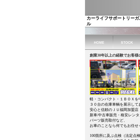
カーライフサポートリーガ
ル
創業30年以上の経験でお客
軽・コンパクト・１ＢＯＸを
３０台の在庫車輌を展示して
安心と信頼のＪＵ福岡加盟店
新車/中古車販売・格安レン
パーツ販売取付など、
お車のことなら何でもお任せ
100箇所に及ぶ点検（法定点