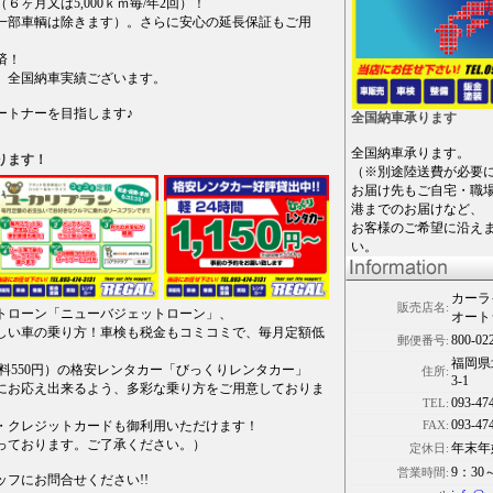
ヶ月又は5,000ｋｍ毎/年2回）！
一部車輌は除きます）。さらに安心の延長保証もご用
済！
、全国納車実績ございます。
ートナーを目指します♪
全国納車承ります
全国納車承ります。
ります！
（※別途陸送費が必要
お届け先もご自宅・職
港までのお届けなど、
お客様のご希望に沿え
い。
カーラ
販売店名:
トローン「ニューバジェットローン」、
オート
しい車の乗り方！車検も税金もコミコミで、毎月定額低
800-02
郵便番号:
福岡県
保険料550円）の格安レンタカー「びっくりレンタカー」
住所:
3-1
にお応え出来るよう、多彩な乗り方をご用意しておりま
093-47
TEL:
093-47
・クレジットカードも御利用いただけます！
FAX:
っております。ご了承ください。）
年末年
定休日:
9：30
営業時間:
フにお問合せください!!