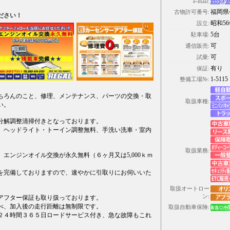
info@as
e-mail:
福岡県公
古物許可番号:
ださい！
昭和56
設立:
5台
駐車場:
可
通信販売:
可
試乗:
有り
保証:
1-5115
整備工場№:
ちろんのこと、修理、メンテナンス、パーツの交換・取
取扱車種:
い。
分解調整清掃付きとなっております。
、ヘッドライト・トーイン調整無料、手洗い洗車・室内
取扱業務:
エンジンオイル交換が永久無料（６ヶ月又は5,000ｋｍ
を完備しておりますので、速やかに引取りにお伺いいた
取扱オートロー
ン:
アフター保証も取り扱っております。
べ、加入後の走行距離は無制限です。
取扱自動車保険:
２４時間３６５日ロードサービス付き、急な故障もこれ