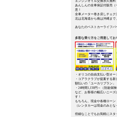
エンジンオイル交換永久無料（６
あんしんの全車保証付販売（
意！
全車メーター巻き戻しチェク
北は北海道から南は沖縄まで
あなたのベストカーライフパ
多彩な乗り方をご用意してお
・オリコの自由支払い型オー
・コアラクラブが提案する新
額払いの「ユーカリプラン」
・24時間1,150円～（別途
など、お客様の幅広いニーズ
す！
もちろん、現金や各種ローン
（レンタカーは現金のみとな
些細なことでもお気軽にスタッ