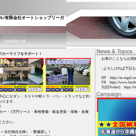
ル/有限会社オートショップリーガ
様のカーライフをサポート！
お車のことならお気
↓よろしければ下記も
HP https://as-regal.co
FB https://www.faceb
X(旧Twitter) https://tw
中心にセダン・ＳＵＶや軽トラ・バン・トラックなど約
おります。
！
タカー・1万円リース・車検整備・板金塗装・保険・各種
ください。
検＋当社独自点検）・整備渡し！