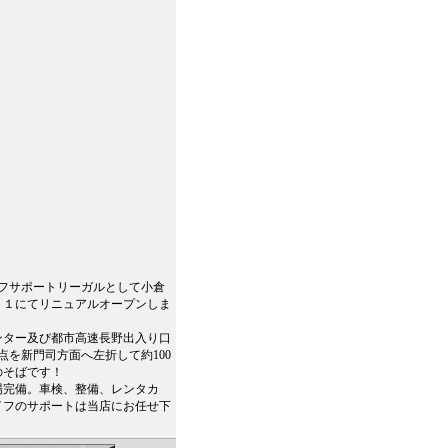
ライフサポートリーガルとして小倉
－１にてリニュアルオープンしま
ンター及び都市高速長野出入り口
点を新門司方面へ左折して約100
のそばです！
場完備。車検、整備、レンタカ
イフのサポートは当店にお任せ下