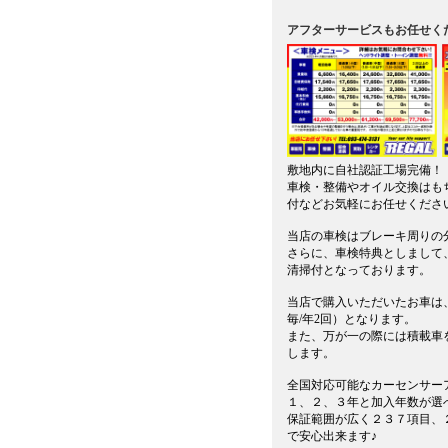
アフターサービスもお任せく
敷地内に自社認証工場完備！
車検・整備やオイル交換はも
付などお気軽にお任せくださ
当店の車検はブレーキ周りの
さらに、車検特典としまして
清掃付となっております。
当店で購入いただいたお車は、
毎/年2回）となります。
また、万が一の際には積載車
します。
全国対応可能なカーセンサー
１、２、３年と加入年数が選
保証範囲が広く２３７項目、
で安心出来ます♪