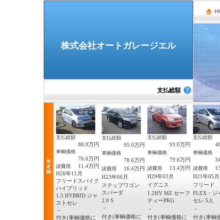
H
株式会社オートガレージエル
支払総額
支払総額
支払総額
支払総額
支払総額
88.0万円
93.0万円
4
95.0万円
車輌価格
車輌価格
車輌価格
車輌価格
76.6万円
79.6万円
3
78.6万円
11.4万円
諸費用
13.4万円
1
16.4万円
諸費用
諸費用
諸費用
H26年11月
H29年03月
H21年05月
H23年06月
フリードスパイク
イグニス
フリード
ステップワゴン
ハイブリッド
スパーダ
1.2HV MZ セーフ
FLEX・
1.5 HYBRID ジャ
2.0 S
ティーPKG
セレ 5人
ストセレ
－
－
－
－
付き(車輌価格に
付き(車輌価格に
付き(車輌
付き(車輌価格に