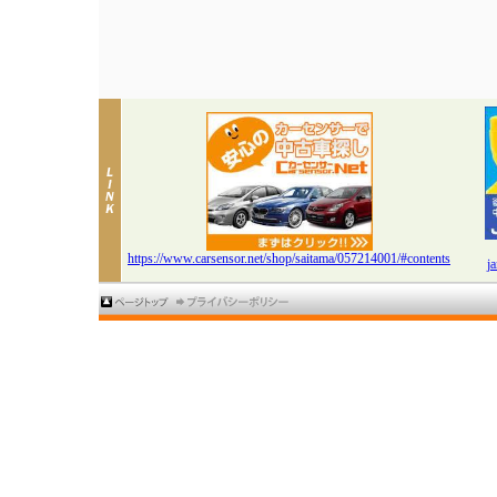
https://www.carsensor.net/shop/saitama/057214001/#contents
j