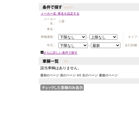
メーカー名･車名を設定する
メーカー
三菱
名：
車名：
車輌価格：
タイプ
～
年式：
走行距離
～
さらに詳しい条件で探す
該当車輌はありません。
最初のページ
前のページ
0
/
0
次のページ
最後のページ