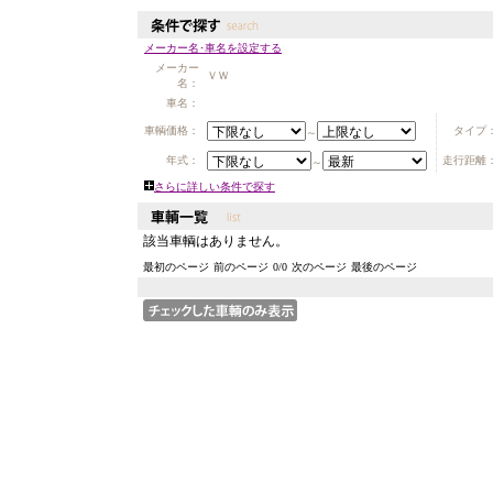
メーカー名･車名を設定する
メーカー
ＶＷ
名：
車名：
車輌価格：
タイプ
～
年式：
走行距離
～
さらに詳しい条件で探す
該当車輌はありません。
最初のページ
前のページ
0
/
0
次のページ
最後のページ