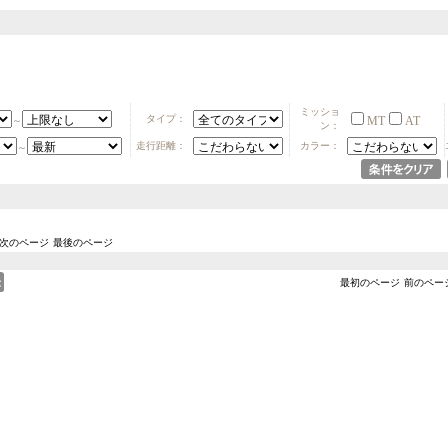
ミッショ
タイプ：
MT
AT
～
ン：
走行距離：
カラー：
～
次のページ
最後のページ
最初のページ
前のペー