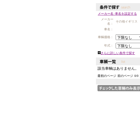
メーカー名･車名を設定する
メーカー
その他イギリス
名：
車名：
車輌価格：
年式：
さらに詳しい条件で探す
該当車輌はありません。
最初のページ
前のページ
0
/
0