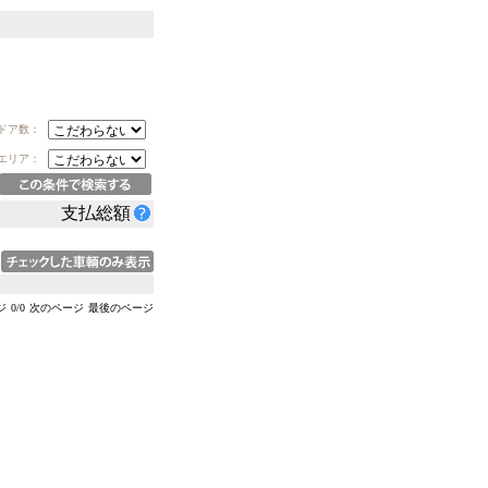
ドア数：
エリア：
支払総額
ジ
0
/
0
次のページ
最後のページ