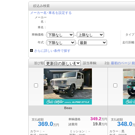
絞込み検索
メーカー名･車名を設定する
メーカー
名：
車名：
車輌価格：
タイプ
～
年式：
走行距離
～
さらに詳しい条件で探す
並び順
該当車輌:
2
台
最初のページ
前
Beas
349.2
車輌価格
万円
支払総額
支払総額
369.0
348.0
19.8
諸費用
万円
万円
カラー：
－
ミッション：
－
カラー：
黒