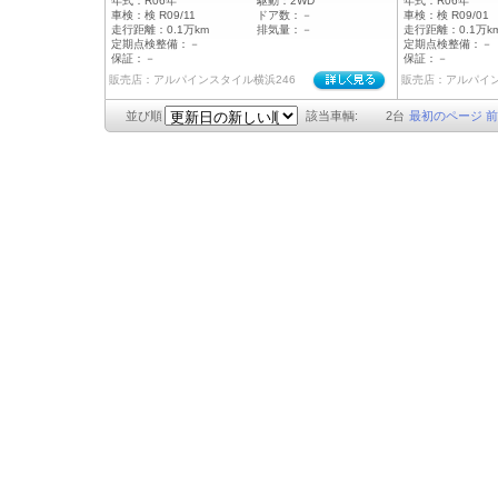
年式：
R06年
駆動：
2WD
年式：
R06年
車検：
検 R09/11
ドア数：
－
車検：
検 R09/01
走行距離：
0.1万km
排気量：
－
走行距離：
0.1万k
定期点検整備：
－
定期点検整備：
－
保証：
－
保証：
－
販売店：アルパインスタイル横浜246
販売店：アルパイ
並び順
該当車輌:
2
台
最初のページ
前