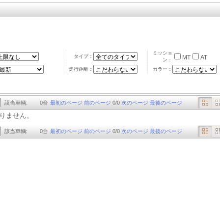
ミッショ
タイプ：
MT
AT
ン：
走行距離：
カラー：
該当車輌:
0
台
最初のページ
前のページ
0
/
0
次のページ
最後のページ
りません。
該当車輌:
0
台
最初のページ
前のページ
0
/
0
次のページ
最後のページ