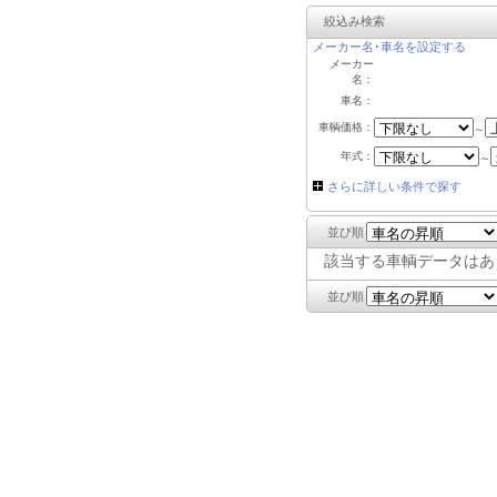
絞込み検索
メーカー名･車名を設定する
メーカー
名：
車名：
車輌価格：
～
年式：
～
さらに詳しい条件で探す
並び順
該当する車輌データはあ
並び順