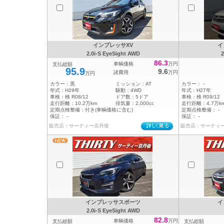
インプレッサXV
イ
2.0i-S EyeSight AWD
2
86.3
車輌価格
万円
支払総額
95.9
9.6
諸費用
万円
万円
カラー：
黒
ミッション：
AT
カラー：
－
年式：
H29年
駆動：
4WD
年式：
H27年
車検：
検 R08/12
ドア数：
5ドア
車検：
検 R09/12
走行距離：
10.2万km
排気量：
2,000cc
走行距離：
4.7万k
定期点検整備：
付き(車輌価格に含む)
定期点検整備：
－
保証：
－
保証：
－
販売店：サーティー京丹後
販売店：サーティ
インプレッサスポーツ
イ
2.0i-S EyeSight AWD
82.8
車輌価格
万円
支払総額
支払総額