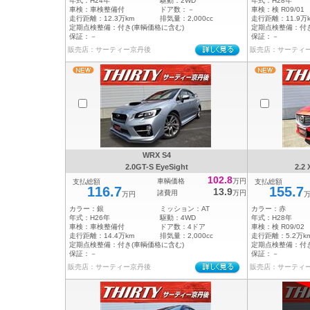
年式：
H24年
駆動：
2WD
年式：
H28年
車検：
車検整備付
ドア数：
－
車検：
検 R09/01
走行距離：
12.3万km
排気量：
2,000cc
走行距離：
11.9万
定期点検整備：
付き(車輌価格に含む)
定期点検整備：
付
保証：
－
保証：
－
販売店：サーティー京丹後
販売店：サーティ
WRX S4
2.0GT-S EyeSight
2.2
102.8
車輌価格
万円
支払総額
支払総額
116.7
155.7
13.9
諸費用
万円
万円
カラー：
銀
ミッション：
AT
カラー：
赤
年式：
H26年
駆動：
4WD
年式：
H28年
車検：
車検整備付
ドア数：
4ドア
車検：
検 R09/02
走行距離：
14.4万km
排気量：
2,000cc
走行距離：
5.2万k
定期点検整備：
付き(車輌価格に含む)
定期点検整備：
付
保証：
－
保証：
－
販売店：サーティー京丹後
販売店：サーティ