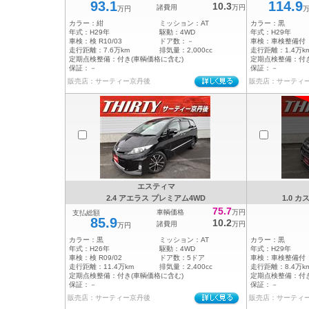
93.1
114.9
10.3
諸費用
万円
万円
カラー：
紺
ミッション：
AT
カラー：
黒
年式：
H29年
駆動：
4WD
年式：
H29年
車検：
検 R10/03
ドア数：
－
車検：
車検整備付
走行距離：
7.6万km
排気量：
2,000cc
走行距離：
1.4万k
定期点検整備：
付き(車輌価格に含む)
定期点検整備：
付
保証：
－
保証：
－
販売店：サーティー京丹後
販売店：サーティ
エスティマ
2.4 アエラス プレミアム4WD
1.0 
75.7
車輌価格
万円
支払総額
85.9
10.2
諸費用
万円
万円
カラー：
黒
ミッション：
AT
カラー：
黒
年式：
H26年
駆動：
4WD
年式：
H29年
車検：
検 R09/02
ドア数：
5ドア
車検：
車検整備付
走行距離：
11.4万km
排気量：
2,400cc
走行距離：
8.4万k
定期点検整備：
付き(車輌価格に含む)
定期点検整備：
付
保証：
－
保証：
－
販売店：サーティー京丹後
販売店：サーティ