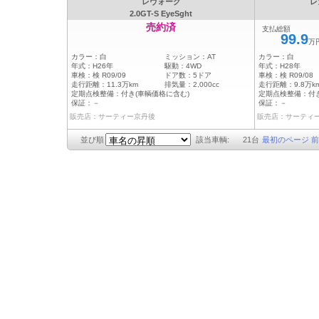
レヴォーグ
レ
2.0GT-S EyeSght
売約済
支払総額
99.9
万
カラー：
白
ミッション：
AT
カラー：
白
年式：
H26年
駆動：
4WD
年式：
H28年
車検：
検 R09/09
ドア数：
5ドア
車検：
検 R09/08
走行距離：
11.3万km
排気量：
2,000cc
走行距離：
9.8万k
定期点検整備：
付き(車輌価格に含む)
定期点検整備：
付
保証：
－
保証：
－
販売店：サーティー京丹後
販売店：サーティ
並び順
該当車輌:
21
台
最初のページ
前