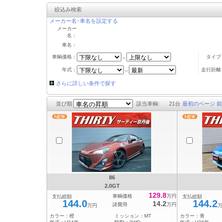
絞込み検索
メーカー名･車名を設定する
メーカー
名：
車名：
車輌価格：
タイプ
～
年式：
走行距離
～
さらに詳しい条件で探す
並び順
該当車輌:
21
台
最初のページ
前
86
2.0GT
129.8
車輌価格
万円
支払総額
支払総額
144.0
144.2
14.2
諸費用
万円
万円
カラー：
橙
ミッション：
MT
カラー：
青