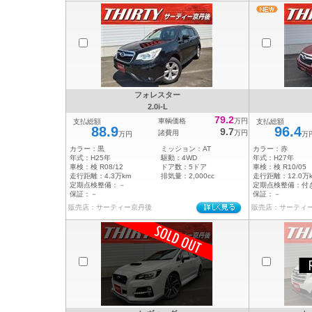
フォレスター
2.0i-L
79.2
車輌価格
万円
支払総額
支払総額
88.9
96.4
9.7
諸費用
万円
万円
万
カラー：
黒
ミッション：
AT
カラー：
赤
年式：
H25年
駆動：
4WD
年式：
H27年
車検：
検 R08/12
ドア数：
5ドア
車検：
検 R10/05
走行距離：
4.3万km
排気量：
2,000cc
走行距離：
12.0万
定期点検整備：
－
定期点検整備：
付
保証：
－
保証：
－
販売店：サーティー京丹後
販売店：サーティ