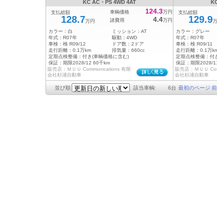
KC AC・PS 4WD 4AT
K
124.3
車輌価格
万円
支払総額
支払総額
128.7
129.9
4.4
諸費用
万円
万円
カラー：
白
ミッション：
AT
カラー：
グレー
年式：
R07年
駆動：
4WD
年式：
R07年
車検：
検 R09/12
ドア数：
2ドア
車検：
検 R09/11
走行距離：
0.1万km
排気量：
660cc
走行距離：
0.1万k
定期点検整備：
付き(車輌価格に含む)
定期点検整備：
付
保証：
期限2028/12 60千km
保証：
期限2028/1
販売店：ＭＵＵ Communications 有限
販売店：ＭＵＵ Comm
会社杉浦自動車
会社杉浦自動車
並び順
該当車輌:
6
台
最初のページ
前