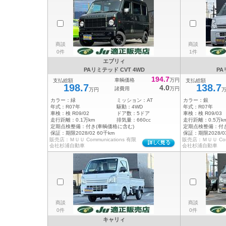
商談
商談
0件
1件
エブリィ
PAリミテッド CVT 4WD
PA
194.7
車輌価格
万円
支払総額
支払総額
198.7
138.7
4.0
諸費用
万円
万円
カラー：
緑
ミッション：
AT
カラー：
銀
年式：
R07年
駆動：
4WD
年式：
R07年
車検：
検 R09/02
ドア数：
5ドア
車検：
検 R09/03
走行距離：
0.1万km
排気量：
660cc
走行距離：
0.5万k
定期点検整備：
付き(車輌価格に含む)
定期点検整備：
付
保証：
期限2028/02 60千km
保証：
期限2028/0
販売店：ＭＵＵ Communications 有限
販売店：ＭＵＵ Comm
会社杉浦自動車
会社杉浦自動車
商談
商談
0件
0件
キャリィ