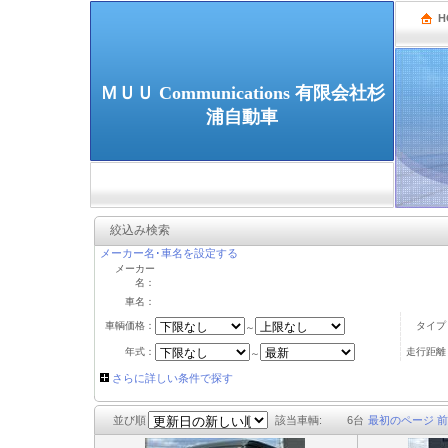
H
ＭＵＵ Communications 有限会社杉
浦自動車
絞込み検索
メーカー名･車名を設定する
メーカー
名：
車名：
車輌価格：
タイプ
～
年式：
走行距離
～
さらに詳しい条件で探す
並び順
該当車輌:
6
台
最初のページ
前