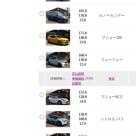
181.8
158.0
ルノーカングー
23.8
171.0
148.0
プジョー208
23.0
160.4
138.0
フォーフォー
22.4
支払総額
詳細情報へ
車輌価格
(万円)
車名
諸費用
152.6
128.0
プジョーRCZ
24.6
130.9
108.0
シトロエンC3
22.9