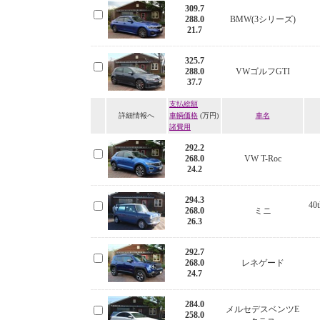
309.7
288.0
BMW(3シリーズ)
21.7
325.7
288.0
VWゴルフGTI
37.7
支払総額
詳細情報へ
車輌価格
(万円)
車名
諸費用
292.2
268.0
VW T-Roc
24.2
294.3
4
268.0
ミニ
26.3
292.7
268.0
レネゲード
24.7
284.0
メルセデスベンツE
258.0