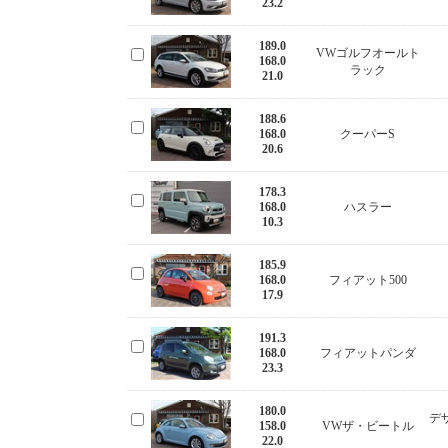
23.2
189.0
VWゴルフオールト
168.0
ラック
21.0
188.6
168.0
クーパーS
20.6
178.3
168.0
ハスラー
10.3
185.9
168.0
フィアット500
17.9
191.3
168.0
フィアットパンダ
23.3
180.0
デ
158.0
VWザ・ビートル
22.0