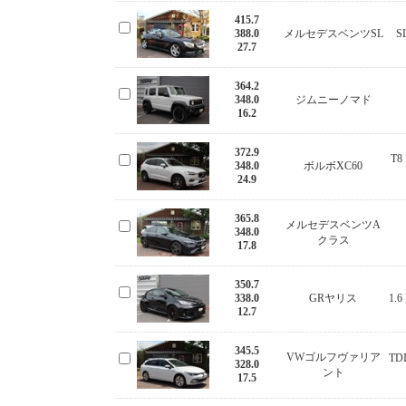
415.7
388.0
メルセデスベンツSL
S
27.7
364.2
348.0
ジムニーノマド
16.2
372.9
T
348.0
ボルボXC60
24.9
365.8
メルセデスベンツA
348.0
クラス
17.8
350.7
338.0
GRヤリス
1.
12.7
345.5
VWゴルフヴァリア
T
328.0
ント
17.5