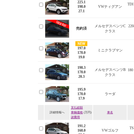
225.1
TD
198.0
VWティグアン
27.1
メルセデスベンツC
22
売約済
クラス
197.0
ミニクラブマン
178.0
19.0
198.3
メルセデスベンツB
1
178.0
クラス
20.3
195.9
178.0
ラーダ
17.9
支払総額
詳細情報へ
車輌価格
(万円)
車名
諸費用
191.2
T
168.0
VWゴルフ