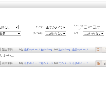
ミッショ
タイプ：
MT
AT
ン：
走行距離：
カラー：
該当車輌:
0
台
最初のページ
前のページ
0
/
0
次のページ
最後のページ
りません。
該当車輌:
0
台
最初のページ
前のページ
0
/
0
次のページ
最後のページ