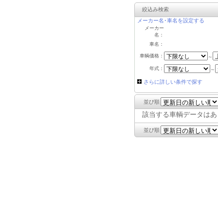
絞込み検索
メーカー名･車名を設定する
メーカー
名：
車名：
車輌価格：
～
年式：
～
さらに詳しい条件で探す
並び順
該当する車輌データはあ
並び順