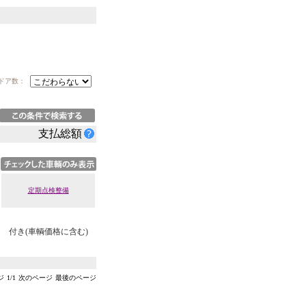
ドア数：
支払総額
定期点検整備
付き(車輌価格に含む)
ジ
1
/
1
次のページ
最後のページ