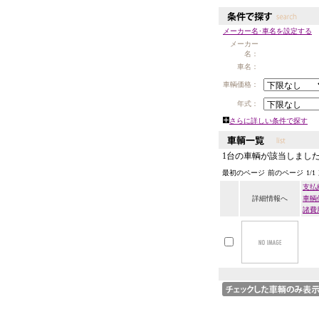
メーカー名･車名を設定する
メーカー
名：
車名：
車輌価格：
年式：
さらに詳しい条件で探す
1台の車輌が該当しまし
最初のページ
前のページ
1
/
1
支払
詳細情報へ
車輌
諸費