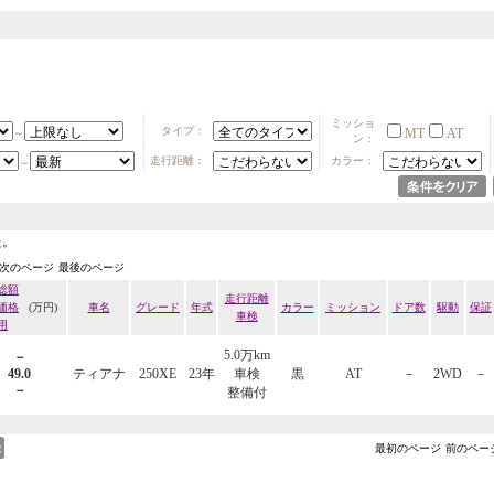
ミッショ
タイプ：
MT
AT
～
ン：
走行距離：
カラー：
～
た。
次のページ
最後のページ
総額
走行距離
価格
(万円)
車名
グレード
年式
カラー
ミッション
ドア数
駆動
保証
車検
用
5.0万km
－
49.0
ティアナ
250XE
23年
車検
黒
AT
－
2WD
－
－
整備付
最初のページ
前のペー