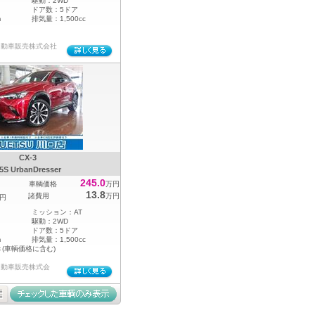
駆動：
2WD
ドア数：
5ドア
m
排気量：
1,500cc
自動車販売株式会社
CX-3
5S UrbanDresser
245.0
車輌価格
万円
13.8
諸費用
万円
円
ミッション：
AT
駆動：
2WD
ドア数：
5ドア
m
排気量：
1,500cc
き(車輌価格に含む)
自動車販売株式会