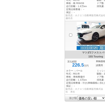
年式：
R05年
駆動：
車検：
検 R08/08
ドア数
走行距離：
1.6万km
排気量
定期点検整備：
－
保証：
－
販売店：ホクエツ自動車販売株式会
越谷店
マツダ3ファストバ
15S Touring
車輌価
支払総額
226.5
諸費用
万円
カラー：
パール
ミッシ
年式：
R01年
駆動：
車検：
車検整備付
ドア数
走行距離：
1.3万km
排気量
定期点検整備：
付き(車輌価格に含む)
保証：
－
販売店：ホクエツ自動車販売株式会
社 本社
並び順