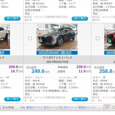
2WD
年式：
R07年
駆動：
2WD
年式：
R03年
：
5ドア
車検：
検 R10/01
ドア数：
5ドア
車検：
検 R08/03
：
660cc
走行距離：
0.6万km
排気量：
660cc
走行距離：
1.6万k
定期点検整備：
－
定期点検整備：
－
保証：
－
保証：
－
社
販売店：ホクエツ自動車販売株式会社
販売店：ホクエツ
越谷店
越谷店
ック
マツダ3ファストバック
20S PROACTIVE
1
209.8
238.0
格
万円
車輌価格
万円
支払総額
支払総額
249.6
258.8
16.7
11.6
万円
諸費用
万円
万円
万
ョン：
AT
カラー：
グレー
ミッション：
AT
カラー：
赤
2WD
年式：
R04年
駆動：
2WD
年式：
R06年
：
5ドア
車検：
検 R09/08
ドア数：
5ドア
車検：
検 R09/10
：
1,500cc
走行距離：
3.4万km
排気量：
2,000cc
走行距離：
0.8万k
定期点検整備：
付き(車輌価格に含む)
定期点検整備：
付
保証：
－
保証：
－
販売店：ホクエツ自動車販売株式会
販売店：ホクエツ
社 本社
社 本社
該当車輌:
6
台
最初のページ
前のページ
1
/
1
次のページ
最後のページ