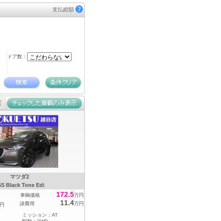
支払総額
ドア数：
マツダ2
5S Black Tone Edi
172.5
車輌価格
万円
11.4
諸費用
万円
円
ミッション：
AT