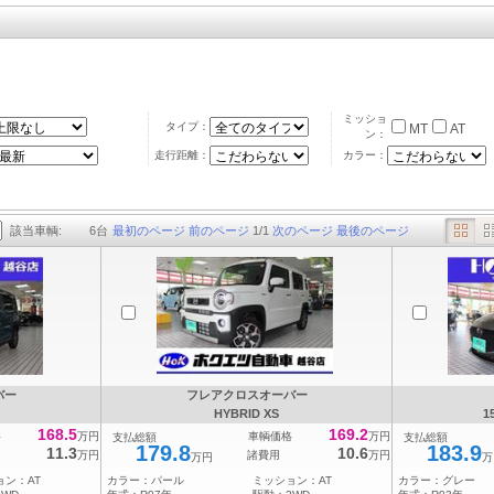
ミッショ
タイプ：
MT
AT
ン：
走行距離：
カラー：
該当車輌:
6
台
最初のページ
前のページ
1
/
1
次のページ
最後のページ
バー
フレアクロスオーバー
HYBRID XS
1
168.5
169.2
格
万円
車輌価格
万円
支払総額
支払総額
179.8
183.9
11.3
10.6
万円
諸費用
万円
万円
万
ョン：
AT
カラー：
パール
ミッション：
AT
カラー：
グレー