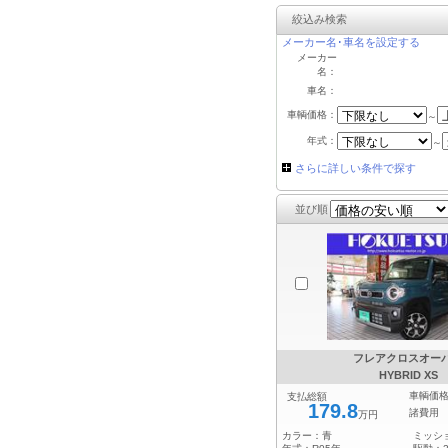
絞込み検索
メーカー名･車名を設定する
メーカー
名：
車名：
車輌価格：
～
年式：
～
さらに詳しい条件で探す
並び順
フレアクロスオー
HYBRID XS
車輌価
支払総額
179.8
諸費用
万円
カラー：
青
ミッシ