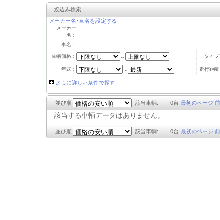
絞込み検索
メーカー名･車名を設定する
メーカー
名：
車名：
車輌価格：
タイプ
～
年式：
走行距離
～
さらに詳しい条件で探す
並び順
該当車輌:
0
台
最初のページ
前
該当する車輌データはありません。
並び順
該当車輌:
0
台
最初のページ
前