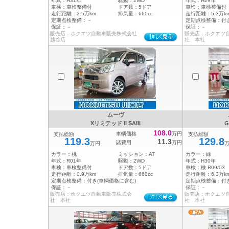
年式：
H31年
駆動：
2WD
年式：
H29年
車検：
車検整備付
ドア数：
5ドア
車検：
車検整備付
走行距離：
3.5万km
排気量：
660cc
走行距離：
5.3万k
定期点検整備：
－
定期点検整備：
付
保証：
－
保証：
－
販売店：ホクエツ自動車販売株式会社
販売店：ホクエツ
越谷店
社 本社
ムーヴ
Xリミテッド II SAIII
G
108.0
車輌価格
万円
支払総額
支払総額
119.3
129.8
11.3
諸費用
万円
万円
カラー：
桃
ミッション：
AT
カラー：
緑
年式：
R01年
駆動：
2WD
年式：
H30年
車検：
車検整備付
ドア数：
5ドア
車検：
検 R09/03
走行距離：
0.9万km
排気量：
660cc
走行距離：
6.3万k
定期点検整備：
付き(車輌価格に含む)
定期点検整備：
付
保証：
－
保証：
－
販売店：ホクエツ自動車販売株式会
販売店：ホクエツ
社 本社
社 本社