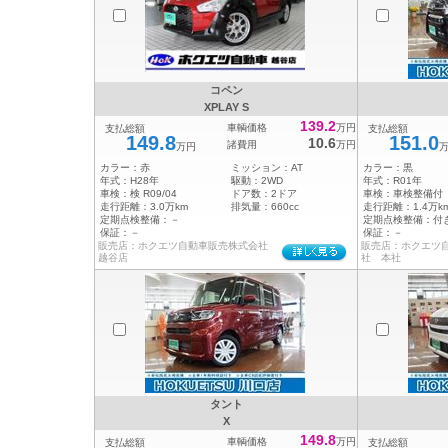
コペン
XPLAY S
139.2
車輌価格
万円
支払総額
支払総額
149.8
151.0
10.6
諸費用
万円
万円
カラー：
赤
ミッション：
AT
カラー：
黒
年式：
H28年
駆動：
2WD
年式：
R01年
車検：
検 R09/04
ドア数：
2ドア
車検：
車検整備付
走行距離：
3.0万km
排気量：
660cc
走行距離：
1.4万k
定期点検整備：
－
定期点検整備：
付
保証：
－
保証：
－
販売店：ホクエツ自動車販売株式会社
販売店：ホクエツ
越谷店
社 本社
タント
X
149.8
車輌価格
万円
支払総額
支払総額