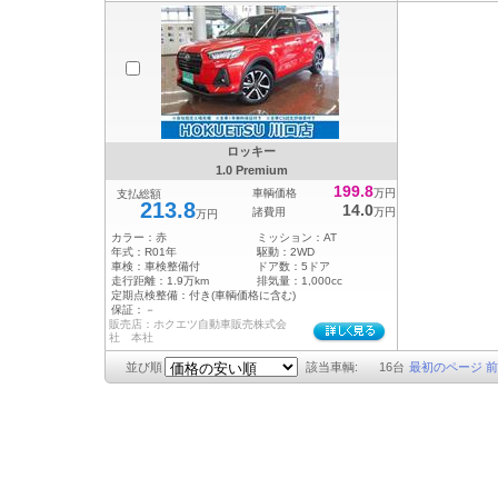
ロッキー
1.0 Premium
199.8
車輌価格
万円
支払総額
213.8
14.0
諸費用
万円
万円
カラー：
赤
ミッション：
AT
年式：
R01年
駆動：
2WD
車検：
車検整備付
ドア数：
5ドア
走行距離：
1.9万km
排気量：
1,000cc
定期点検整備：
付き(車輌価格に含む)
保証：
－
販売店：ホクエツ自動車販売株式会
社 本社
並び順
該当車輌:
16
台
最初のページ
前