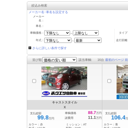
絞込み検索
メーカー名･車名を設定する
メーカー
名：
車名：
車輌価格：
タイプ
～
年式：
走行距離
～
さらに詳しい条件で探す
並び順
該当車輌:
16
台
最初のページ
前
キャストスタイル
X
88.7
車輌価格
万円
支払総額
支払総額
99.8
106.4
11.1
諸費用
万円
万円
カラー：
赤
ミッション：
AT
カラー：
青