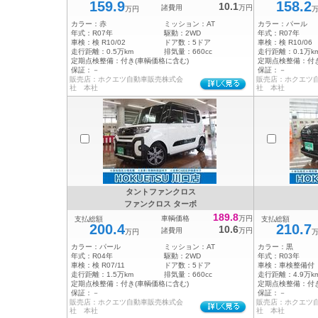
159.9
158.2
10.1
諸費用
万円
万円
カラー：
赤
ミッション：
AT
カラー：
パール
年式：
R07年
駆動：
2WD
年式：
R07年
車検：
検 R10/02
ドア数：
5ドア
車検：
検 R10/06
走行距離：
0.5万km
排気量：
660cc
走行距離：
0.1万k
定期点検整備：
付き(車輌価格に含む)
定期点検整備：
付
保証：
－
保証：
－
販売店：ホクエツ自動車販売株式会
販売店：ホクエツ
社 本社
社 本社
タントファンクロス
ファンクロス ターボ
189.8
車輌価格
万円
支払総額
支払総額
200.4
210.7
10.6
諸費用
万円
万円
カラー：
パール
ミッション：
AT
カラー：
黒
年式：
R04年
駆動：
2WD
年式：
R03年
車検：
検 R07/11
ドア数：
5ドア
車検：
車検整備付
走行距離：
1.5万km
排気量：
660cc
走行距離：
4.9万k
定期点検整備：
付き(車輌価格に含む)
定期点検整備：
付
保証：
－
保証：
－
販売店：ホクエツ自動車販売株式会
販売店：ホクエツ
社 本社
社 本社