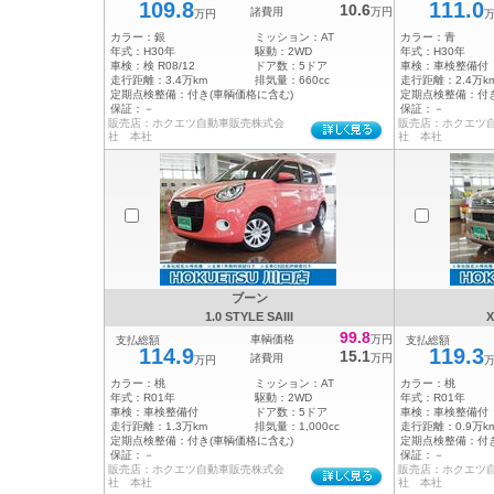
109.8
111.0
10.6
諸費用
万円
万円
カラー：
銀
ミッション：
AT
カラー：
青
年式：
H30年
駆動：
2WD
年式：
H30年
車検：
検 R08/12
ドア数：
5ドア
車検：
車検整備付
走行距離：
3.4万km
排気量：
660cc
走行距離：
2.4万k
定期点検整備：
付き(車輌価格に含む)
定期点検整備：
付
保証：
－
保証：
－
販売店：ホクエツ自動車販売株式会
販売店：ホクエツ
社 本社
社 本社
ブーン
1.0 STYLE SAIII
X
99.8
車輌価格
万円
支払総額
支払総額
114.9
119.3
15.1
諸費用
万円
万円
カラー：
桃
ミッション：
AT
カラー：
桃
年式：
R01年
駆動：
2WD
年式：
R01年
車検：
車検整備付
ドア数：
5ドア
車検：
車検整備付
走行距離：
1.3万km
排気量：
1,000cc
走行距離：
0.9万k
定期点検整備：
付き(車輌価格に含む)
定期点検整備：
付
保証：
－
保証：
－
販売店：ホクエツ自動車販売株式会
販売店：ホクエツ
社 本社
社 本社