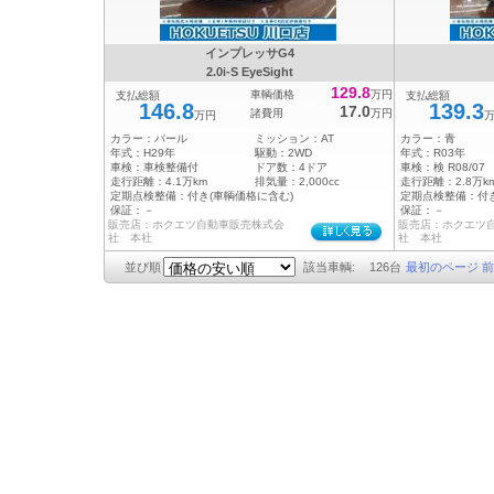
インプレッサG4
2.0i-S EyeSight
129.8
車輌価格
万円
支払総額
支払総額
146.8
139.3
17.0
諸費用
万円
万円
カラー：
パール
ミッション：
AT
カラー：
青
年式：
H29年
駆動：
2WD
年式：
R03年
車検：
車検整備付
ドア数：
4ドア
車検：
検 R08/07
走行距離：
4.1万km
排気量：
2,000cc
走行距離：
2.8万k
定期点検整備：
付き(車輌価格に含む)
定期点検整備：
付
保証：
－
保証：
－
販売店：ホクエツ自動車販売株式会
販売店：ホクエツ
社 本社
社 本社
並び順
該当車輌:
126
台
最初のページ
前