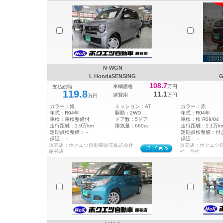
N-WGN
L HondaSENSING
108.7
車輌価格
万円
支払総額
119.8
11.1
諸費用
万円
万円
カラー：
銀
ミッション：
AT
カラー：
赤
年式：
R04年
駆動：
2WD
年式：
R04年
車検：
車検整備付
ドア数：
5ドア
車検：
検 R09/04
走行距離：
1.9万km
排気量：
660cc
走行距離：
1.1万k
定期点検整備：
－
定期点検整備：
付
保証：
－
保証：
－
販売店：ホクエツ自動車販売株式会社
販売店：ホクエツ
越谷店
社 本社