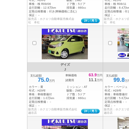
年式：
H24年
駆動：
2WD
年式：
H23年
車検：
検 R09/06
ドア数：
5ドア
車検：
検 R08/11
走行距離：
12.9万km
排気量：
660cc
走行距離：
8.4万k
定期点検整備：
付き(車輌価格に含む)
定期点検整備：
付
保証：
－
保証：
－
販売店：ホクエツ自動車販売株式会
販売店：ホクエツ
社 本社
社 本社
デイズ
J
63.9
車輌価格
万円
支払総額
支払総額
75.0
99.8
11.1
諸費用
万円
万円
万
カラー：
黄
ミッション：
AT
カラー：
ベージュ
年式：
H29年
駆動：
2WD
年式：
H28年
車検：
車検整備付
ドア数：
5ドア
車検：
車検整備付
走行距離：
1.0万km
排気量：
660cc
走行距離：
5.6万k
定期点検整備：
－
定期点検整備：
－
保証：
－
保証：
－
販売店：ホクエツ自動車販売株式会社
販売店：ホクエツ
越谷店
越谷店