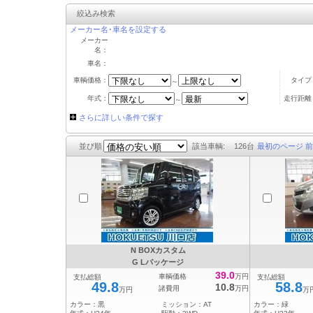
絞込み検索
メーカー名･車名を設定する
メーカー
名：
車名：
車輌価格：
タイプ
～
年式：
走行距離
～
さらに詳しい条件で探す
並び順
該当車輌:
126
台
最初のページ
前
N BOXカスタム
G Lパッケージ
39.0
車輌価格
万円
支払総額
支払総額
49.8
58.8
10.8
諸費用
万円
万円
万
カラー：
黒
ミッション：
AT
カラー：
緑