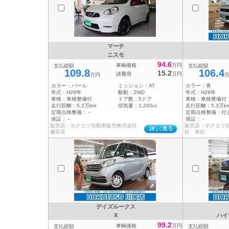
マーチ
ニスモ
94.6
車輌価格
万円
支払総額
支払総額
109.8
106.4
15.2
諸費用
万円
万円
カラー：
パール
ミッション：
AT
カラー：
青
年式：
H29年
駆動：
2WD
年式：
H29年
車検：
車検整備付
ドア数：
5ドア
車検：
車検整備付
走行距離：
5.2万km
排気量：
1,200cc
走行距離：
5.3万k
定期点検整備：
－
定期点検整備：
付
保証：
－
保証：
－
販売店：ホクエツ自動車販売株式会社
販売店：ホクエツ
越谷店
社 本社
デイズルークス
X
ハイ
99.2
車輌価格
万円
支払総額
支払総額