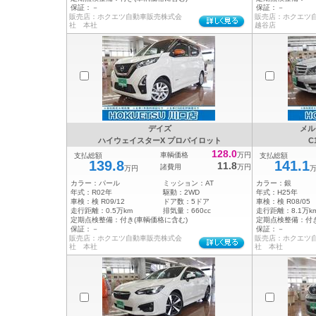
保証：
－
保証：
－
販売店：ホクエツ自動車販売株式会
販売店：ホクエツ
社 本社
越谷店
デイズ
メル
ハイウェイスターX プロパイロット
C
128.0
車輌価格
万円
支払総額
支払総額
139.8
141.1
11.8
諸費用
万円
万円
カラー：
パール
ミッション：
AT
カラー：
銀
年式：
R02年
駆動：
2WD
年式：
H25年
車検：
検 R09/12
ドア数：
5ドア
車検：
検 R08/05
走行距離：
0.5万km
排気量：
660cc
走行距離：
8.1万k
定期点検整備：
付き(車輌価格に含む)
定期点検整備：
付
保証：
－
保証：
－
販売店：ホクエツ自動車販売株式会
販売店：ホクエツ
社 本社
社 本社