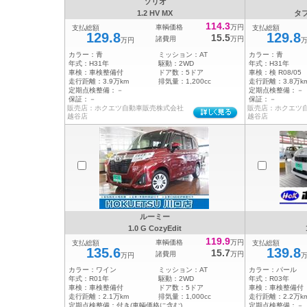
ソリオ
1.2 HV MX
タフ
114.3
車輌価格
万円
支払総額
支払総額
129.8
129.8
15.5
諸費用
万円
万円
カラー：
青
ミッション：
AT
カラー：
青
年式：
H31年
駆動：
2WD
年式：
H31年
車検：
車検整備付
ドア数：
5ドア
車検：
検 R08/05
走行距離：
3.9万km
排気量：
1,200cc
走行距離：
3.8万k
定期点検整備：
－
定期点検整備：
－
保証：
－
保証：
－
販売店：ホクエツ自動車販売株式会社
販売店：ホクエツ
越谷店
越谷店
ルーミー
1.0 G CozyEdit
119.9
車輌価格
万円
支払総額
支払総額
135.6
139.8
15.7
諸費用
万円
万円
カラー：
ワイン
ミッション：
AT
カラー：
パール
年式：
R01年
駆動：
2WD
年式：
R03年
車検：
車検整備付
ドア数：
5ドア
車検：
車検整備付
走行距離：
2.1万km
排気量：
1,000cc
走行距離：
2.2万k
定期点検整備：
付き(車輌価格に含む)
定期点検整備：
－