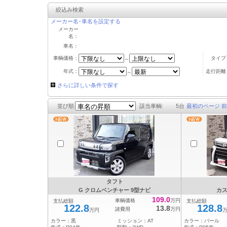
絞込み検索
メーカー名･車名を設定する
メーカー
名：
車名：
車輌価格：
タイプ
～
年式：
走行距離
～
さらに詳しい条件で探す
並び順
該当車輌:
5
台
最初のページ
前
タフト
G クロムベンチャー 9型ナビ
カス
109.0
車輌価格
万円
支払総額
支払総額
122.8
128.8
13.8
諸費用
万円
万円
カラー：
黒
ミッション：
AT
カラー：
パール