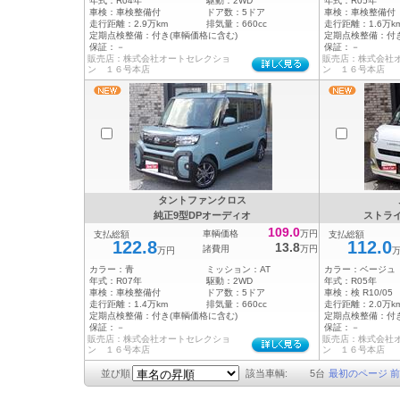
年式：
R04年
駆動：
2WD
年式：
R05年
車検：
車検整備付
ドア数：
5ドア
車検：
車検整備付
走行距離：
2.9万km
排気量：
660cc
走行距離：
1.6万k
定期点検整備：
付き(車輌価格に含む)
定期点検整備：
付
保証：
－
保証：
－
販売店：株式会社オートセレクショ
販売店：株式会社
ン １６号本店
ン １６号本店
タントファンクロス
純正9型DPオーディオ
ストライ
109.0
車輌価格
万円
支払総額
支払総額
122.8
112.0
13.8
諸費用
万円
万円
カラー：
青
ミッション：
AT
カラー：
ベージュ
年式：
R07年
駆動：
2WD
年式：
R05年
車検：
車検整備付
ドア数：
5ドア
車検：
検 R10/05
走行距離：
1.4万km
排気量：
660cc
走行距離：
2.0万k
定期点検整備：
付き(車輌価格に含む)
定期点検整備：
付
保証：
－
保証：
－
販売店：株式会社オートセレクショ
販売店：株式会社
ン １６号本店
ン １６号本店
並び順
該当車輌:
5
台
最初のページ
前