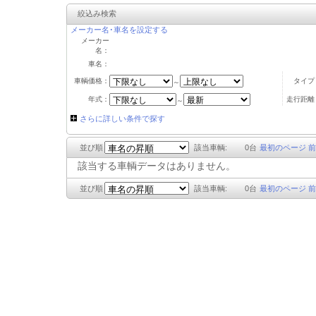
絞込み検索
メーカー名･車名を設定する
メーカー
名：
車名：
車輌価格：
タイプ
～
年式：
走行距離
～
さらに詳しい条件で探す
並び順
該当車輌:
0
台
最初のページ
前
該当する車輌データはありません。
並び順
該当車輌:
0
台
最初のページ
前