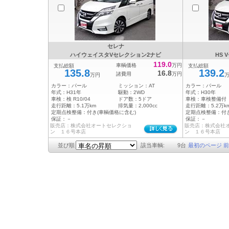
セレナ
ハイウェイスタVセレクション2ナビ
HS 
119.0
車輌価格
万円
支払総額
支払総額
135.8
139.2
16.8
諸費用
万円
万円
カラー：
パール
ミッション：
AT
カラー：
パール
年式：
H31年
駆動：
2WD
年式：
H30年
車検：
検 R10/04
ドア数：
5ドア
車検：
車検整備付
走行距離：
5.1万km
排気量：
2,000cc
走行距離：
5.2万k
定期点検整備：
付き(車輌価格に含む)
定期点検整備：
付
保証：
－
保証：
－
販売店：株式会社オートセレクショ
販売店：株式会社
ン １６号本店
ン １６号本店
並び順
該当車輌:
9
台
最初のページ
前