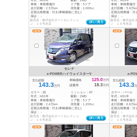
年式：
R03年
駆動：
2WD
年式：
R03年
車検：
車検整備付
ドア数：
5ドア
車検：
車検整備付
走行距離：
2.5万km
排気量：
2,000cc
走行距離：
5.9万k
定期点検整備：
付き(車輌価格に含む)
定期点検整備：
付
保証：
－
保証：
－
販売店：株式会社オートセレクショ
販売店：株式会社
ン １６号本店
ン １６号本店
セレナ
e-POWERハイウェイスターV
e-P
125.0
車輌価格
万円
支払総額
支払総額
143.3
143.3
18.3
諸費用
万円
万円
カラー：
紺
ミッション：
AT
カラー：
パール
年式：
H31年
駆動：
2WD
年式：
H31年
車検：
車検整備付
ドア数：
5ドア
車検：
車検整備付
走行距離：
2.4万km
排気量：
1,200cc
走行距離：
6.6万k
定期点検整備：
付き(車輌価格に含む)
定期点検整備：
付
保証：
－
保証：
－
販売店：株式会社オートセレクショ
販売店：株式会社
ン １６号本店
ン １６号本店