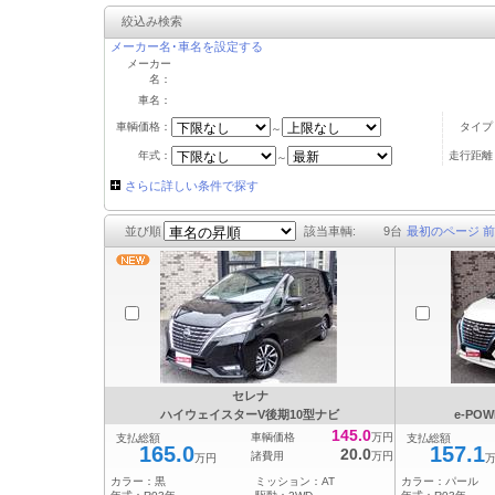
絞込み検索
メーカー名･車名を設定する
メーカー
名：
車名：
車輌価格：
タイプ
～
年式：
走行距離
～
さらに詳しい条件で探す
並び順
該当車輌:
9
台
最初のページ
前
セレナ
ハイウェイスターV後期10型ナビ
e-PO
145.0
車輌価格
万円
支払総額
支払総額
165.0
157.1
20.0
諸費用
万円
万円
カラー：
黒
ミッション：
AT
カラー：
パール