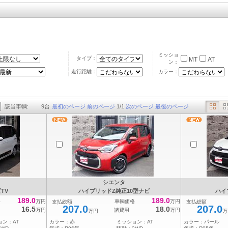
ミッショ
タイプ：
MT
AT
ン：
走行距離：
カラー：
該当車輌:
9
台
最初のページ
前のページ
1
/
1
次のページ
最後のページ
シエンタ
TV
ハイブリッドZ純正10型ナビ
ハイ
189.0
189.0
格
万円
車輌価格
万円
支払総額
支払総額
207.0
207.0
16.5
18.0
万円
諸費用
万円
万円
万
ョン：
AT
カラー：
赤
ミッション：
AT
カラー：
パール