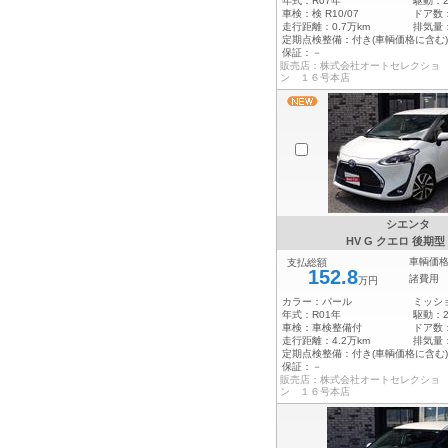
年式：
R07年
駆動：
車検：
検 R10/07
ドア数
走行距離：
0.7万km
排気量
定期点検整備：
付き(車輌価格に含む)
保証：
－
販売店：株式会社オートセレクショ
ン １６号本店
シエンタ
HV G クエロ 後期型
車輌価
支払総額
152.8
諸費用
万円
カラー：
パール
ミッシ
年式：
R01年
駆動：
車検：
車検整備付
ドア数
走行距離：
4.2万km
排気量
定期点検整備：
付き(車輌価格に含む)
保証：
－
販売店：株式会社オートセレクショ
ン １６号本店