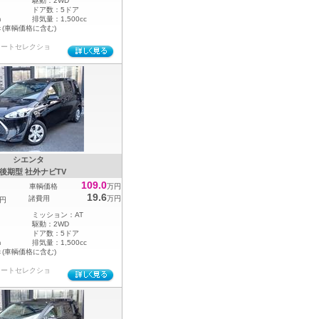
駆動：
2WD
ドア数：
5ドア
m
排気量：
1,500cc
き(車輌価格に含む)
オートセレクショ
シエンタ
 後期型 社外ナビTV
109.0
車輌価格
万円
19.6
諸費用
万円
円
ミッション：
AT
駆動：
2WD
ドア数：
5ドア
m
排気量：
1,500cc
き(車輌価格に含む)
オートセレクショ