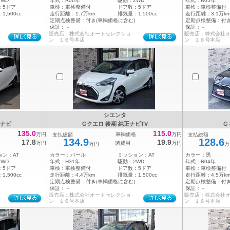
2WD
年式：
R06年
駆動：
2WD
年式：
R05年
：
5ドア
車検：
車検整備付
ドア数：
5ドア
車検：
車検整備付
：
1,500cc
走行距離：
1.7万km
排気量：
1,500cc
走行距離：
3.1万k
定期点検整備：
付き(車輌価格に含む)
定期点検整備：
付
保証：
－
保証：
－
販売店：株式会社オートセレクショ
販売店：株式会社
ン １６号本店
ン １６号本店
シエンタ
 ナビ
Gクエロ 後期 純正ナビTV
G
135.0
115.0
格
万円
車輌価格
万円
支払総額
支払総額
134.9
128.6
17.8
19.9
万円
諸費用
万円
万円
万
ョン：
AT
カラー：
パール
ミッション：
AT
カラー：
黒
2WD
年式：
H31年
駆動：
2WD
年式：
R04年
：
5ドア
車検：
車検整備付
ドア数：
5ドア
車検：
車検整備付
：
1,500cc
走行距離：
4.4万km
排気量：
1,500cc
走行距離：
4.5万k
定期点検整備：
付き(車輌価格に含む)
定期点検整備：
付
保証：
－
保証：
－
販売店：株式会社オートセレクショ
販売店：株式会社
ン １６号本店
ン １６号本店