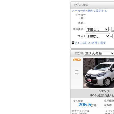
絞込み検索
メーカー名･車名を設定する
メーカー
名：
車名：
車輌価格：
～
年式：
～
さらに詳しい条件で探す
並び順
シエンタ
HV G 純正10型ナビ
車輌価
支払総額
205.5
諸費用
万円
カラー：
パール
ミッシ