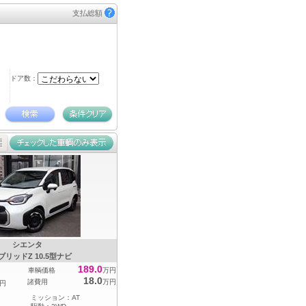
支払総額
ドア数：
シエンタ
ブリッドZ 10.5型ナビ
189.0
車輌価格
万円
18.0
諸費用
万円
円
ミッション：
AT