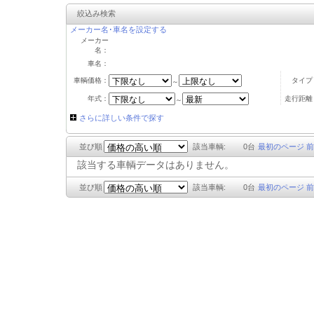
絞込み検索
メーカー名･車名を設定する
メーカー
名：
車名：
車輌価格：
タイプ
～
年式：
走行距離
～
さらに詳しい条件で探す
並び順
該当車輌:
0
台
最初のページ
前
該当する車輌データはありません。
並び順
該当車輌:
0
台
最初のページ
前