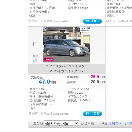
年式：
H19年
駆動：
2WD
年式：
H18年
車検：
－
ドア数：
5ドア
車検：
無し
走行距離：
7.3万km
排気量：
660cc
走行距離：
6.8万k
定期点検整備：
－
定期点検整備：
－
保証：
－
保証：
－
販売店：有限会社DensonAuto
販売店：有限会社Den
商談
1件
ラフェスタハイウェイスター
2.0ハイウェイスターG
26.5
車輌価格
万円
支払総額
47.0
20.5
諸費用
万円
万円
カラー：
銀
ミッション：
AT
年式：
H23年
駆動：
2WD
車検：
車検整備付
ドア数：
5ドア
走行距離：
7.7万km
排気量：
2,000cc
定期点検整備：
－
保証：
－
販売店：有限会社DensonAuto
並び順
該当車輌:
4
台
最初のページ
前