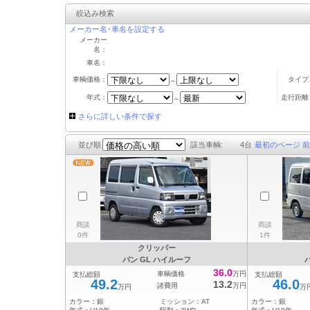
絞込み検索
メーカー名･車名を設定する
メーカー
名：
車名：
車輌価格：
タイプ
～
年式：
走行距離
～
さらに詳しい条件で探す
並び順
該当車輌:
4
台
最初のページ
前
商談
商談
0件
1件
クリッパー
バン GL ハイルーフ
36.0
車輌価格
万円
支払総額
支払総額
49.2
46.0
13.2
諸費用
万円
万円
万
カラー：
銀
ミッション：
AT
カラー：
銀