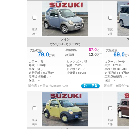
商談
商談
2件
2件
ツイン
ガソリンB カラーPkg
67.0
車輌価格
万円
支払総額
支払総額
79.0
69.0
12.0
諸費用
万円
万円
万
カラー：
青
ミッション：
AT
カラー：
パール
年式：
H16年
駆動：
2WD
年式：
H26年
車検：
無し
ドア数：
2ドア
車検：
検 R09/03
走行距離：
6.8万km
排気量：
660cc
走行距離：
5.5万k
定期点検整備：
－
定期点検整備：
－
保証：
－
保証：
－
販売店：有限会社DensonAuto
販売店：有限会社Den
商談
商談
0件
2件