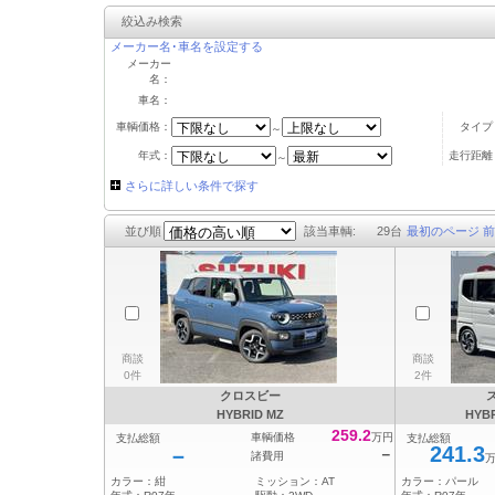
絞込み検索
メーカー名･車名を設定する
メーカー
名：
車名：
車輌価格：
タイプ
～
年式：
走行距離
～
さらに詳しい条件で探す
並び順
該当車輌:
29
台
最初のページ
前
商談
商談
0件
2件
クロスビー
HYBRID MZ
HYB
259.2
車輌価格
万円
支払総額
支払総額
241.3
－
－
諸費用
カラー：
紺
ミッション：
AT
カラー：
パール