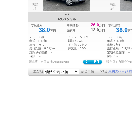
商談
商談
7件
1件
kei
Aスペシャル
26.0
車輌価格
万円
支払総額
支払総額
38.0
38.0
12.0
諸費用
万円
万円
万
カラー：
銀
ミッション：
MT
カラー：
黒
年式：
H17年
駆動：
2WD
年式：
H21年
車検：
無し
ドア数：
5ドア
車検：
無し
走行距離：
6.5万km
排気量：
660cc
走行距離：
6.8万k
定期点検整備：
－
定期点検整備：
－
保証：
－
保証：
－
販売店：有限会社DensonAuto
販売店：有限会社Den
並び順
該当車輌:
29
台
最初のページ
前