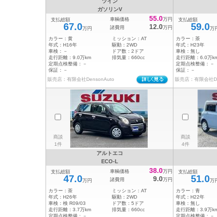
ツイン
ガソリンV
55.0
車輌価格
万円
支払総額
支払総額
67.0
59.0
12.0
諸費用
万円
万円
万
カラー：
黄
ミッション：
AT
カラー：
茶
年式：
H16年
駆動：
2WD
年式：
H23年
車検：
－
ドア数：
2ドア
車検：
無し
走行距離：
9.0万km
排気量：
660cc
走行距離：
6.0万k
定期点検整備：
－
定期点検整備：
－
保証：
－
保証：
－
販売店：有限会社DensonAuto
販売店：有限会社Den
商談
商談
1件
4件
アルトエコ
ECO-L
38.0
車輌価格
万円
支払総額
支払総額
47.0
51.0
9.0
諸費用
万円
万円
万
カラー：
茶
ミッション：
AT
カラー：
青
年式：
H26年
駆動：
2WD
年式：
H22年
車検：
検 R09/03
ドア数：
5ドア
車検：
無し
走行距離：
3.7万km
排気量：
660cc
走行距離：
3.9万k
定期点検整備：
－
定期点検整備：
－