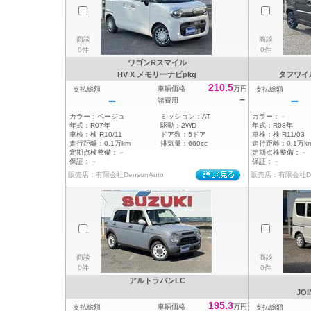
商談
商談
0件
0件
ワゴンRスマイル
HV X メモリーナビpkg
タフワイ
210.5
車輌価格
万円
支払総額
支払総額
－
－
－
諸費用
カラー：
ベージュ
ミッション：
AT
カラー：
－
年式：
R07年
駆動：
2WD
年式：
R08年
車検：
検 R10/11
ドア数：
5ドア
車検：
検 R11/03
走行距離：
0.1万km
排気量：
660cc
走行距離：
0.1万k
定期点検整備：
－
定期点検整備：
－
保証：
－
保証：
－
販売店：有限会社DensonAuto
販売店：有限会社Den
商談
商談
0件
0件
アルトラパンLC
JO
195.3
車輌価格
万円
支払総額
支払総額