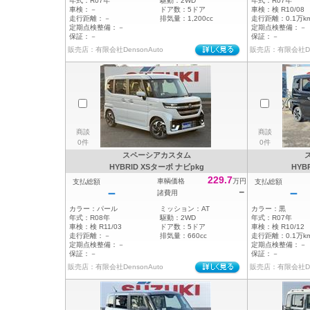
年式：
R07年
駆動：
2WD
年式：
R07年
車検：
－
ドア数：
5ドア
車検：
検 R10/08
走行距離：
－
排気量：
1,200cc
走行距離：
0.1万k
定期点検整備：
－
定期点検整備：
－
保証：
－
保証：
－
販売店：有限会社DensonAuto
販売店：有限会社Den
商談
商談
0件
0件
スペーシアカスタム
HYBRID XSターボ ナビpkg
HYB
229.7
車輌価格
万円
支払総額
支払総額
－
－
－
諸費用
カラー：
パール
ミッション：
AT
カラー：
黒
年式：
R08年
駆動：
2WD
年式：
R07年
車検：
検 R11/03
ドア数：
5ドア
車検：
検 R10/12
走行距離：
－
排気量：
660cc
走行距離：
0.1万k
定期点検整備：
－
定期点検整備：
－
保証：
－
保証：
－
販売店：有限会社DensonAuto
販売店：有限会社Den