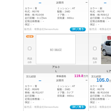
－
－
－
諸費用
カラー：
青
ミッション：
AT
カラー：
銀
年式：
R07年
駆動：
2WD
年式：
R07年
車検：
検 R10/08
ドア数：
－
車検：
検 R09/12
走行距離：
0.1万km
排気量：
660cc
走行距離：
0.1万k
定期点検整備：
－
定期点検整備：
－
保証：
－
保証：
－
販売店：有限会社DensonAuto
販売店：有限会社Den
商談
商談
0件
1件
アルト
Ｌ
L
119.8
車輌価格
万円
支払総額
支払総額
105.0
－
－
諸費用
カラー：
青
ミッション：
AT
カラー：
紫
年式：
R08年
駆動：
2WD
年式：
R07年
車検：
検 R11/07
ドア数：
5ドア
車検：
検 R10/08
走行距離：
－
排気量：
660cc
走行距離：
0.3万k
定期点検整備：
－
定期点検整備：
－
保証：
－
保証：
－
販売店：有限会社DensonAuto
販売店：有限会社Den