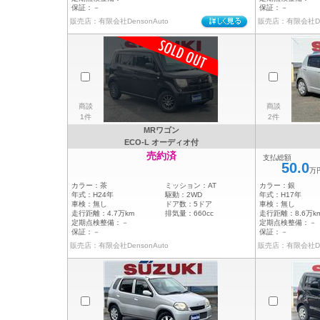
保証：
－
保証：
－
販売店：有限会社DensonAuto
販売店：有限会社Den
商談
商談
1件
2件
MRワゴン
ECO-L オーディオ付
売約済
支払総額
50.0
万
カラー：
茶
ミッション：
AT
カラー：
銀
年式：
H24年
駆動：
2WD
年式：
H17年
車検：
無し
ドア数：
5ドア
車検：
無し
走行距離：
4.7万km
排気量：
660cc
走行距離：
8.6万k
定期点検整備：
－
定期点検整備：
－
保証：
－
保証：
－
販売店：有限会社DensonAuto
販売店：有限会社Den