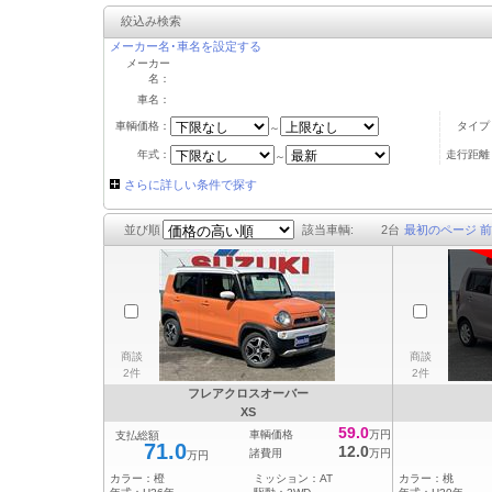
絞込み検索
メーカー名･車名を設定する
メーカー
名：
車名：
車輌価格：
タイプ
～
年式：
走行距離
～
さらに詳しい条件で探す
並び順
該当車輌:
2
台
最初のページ
前
商談
商談
2件
2件
フレアクロスオーバー
XS
59.0
車輌価格
万円
支払総額
71.0
12.0
諸費用
万円
万円
カラー：
橙
ミッション：
AT
カラー：
桃