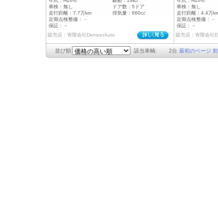
年式：
H26年
駆動：
2WD
年式：
H20年
車検：
無し
ドア数：
5ドア
車検：
無し
走行距離：
7.7万km
排気量：
660cc
走行距離：
4.4万k
定期点検整備：
－
定期点検整備：
－
保証：
－
保証：
－
販売店：有限会社DensonAuto
販売店：有限会社Den
並び順
該当車輌:
2
台
最初のページ
前