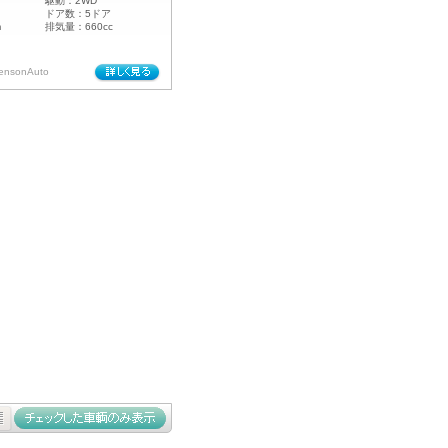
駆動：
2WD
ドア数：
5ドア
m
排気量：
660cc
sonAuto