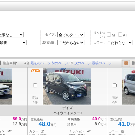
ミッショ
タイプ：
MT
AT
ン：
走行距離：
カラー：
該当車輌:
4
台
最初のページ
前のページ
1
/
1
次のページ
最後のページ
商談
商談
0件
0件
デイズ
ハイウェイスターJ
89.0
40.0
格
万円
車輌価格
万円
支払総額
支払総額
48.0
41.0
12.9
8.0
万円
諸費用
万円
万円
万
ョン：
MT
カラー：
黒
ミッション：
AT
カラー：
銀