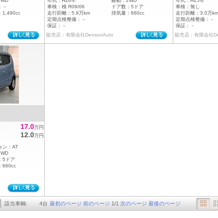
2WD
年式：
H26年
駆動：
2WD
年式：
H25年
：
－
車検：
検 R09/06
ドア数：
5ドア
車検：
無し
：
1,490cc
走行距離：
5.9万km
排気量：
660cc
走行距離：
3.0万k
定期点検整備：
－
定期点検整備：
－
保証：
－
保証：
－
販売店：有限会社DensonAuto
販売店：有限会社Den
17.0
格
万円
12.0
万円
ョン：
AT
2WD
：
5ドア
：
660cc
該当車輌:
4
台
最初のページ
前のページ
1
/
1
次のページ
最後のページ