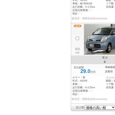
年式：
S63年
駆動：
車検：
検 R08/08
ドア数
走行距離：
5.1万km
排気量
定期点検整備：
－
保証：
－
販売店：有限会社DensonAuto
商談
0件
モコ
E
車輌価
支払総額
29.0
諸費用
万円
カラー：
青
ミッシ
年式：
H20年
駆動：
車検：
－
ドア数
走行距離：
6.0万km
排気量
定期点検整備：
－
保証：
－
販売店：有限会社DensonAuto
並び順