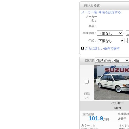
絞込み検索
メーカー名･車名を設定する
メーカー
名：
車名：
車輌価格：
～
年式：
～
さらに詳しい条件で探す
並び順
商談
9件
パルサー
MI’N
車輌価
支払総額
101.9
諸費用
万円
カラー：
白
ミッシ