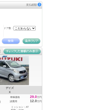
支払総額
ドア数：
デイズ
X
29.0
車輌価格
万円
12.0
諸費用
万円
円
ミッション：
AT