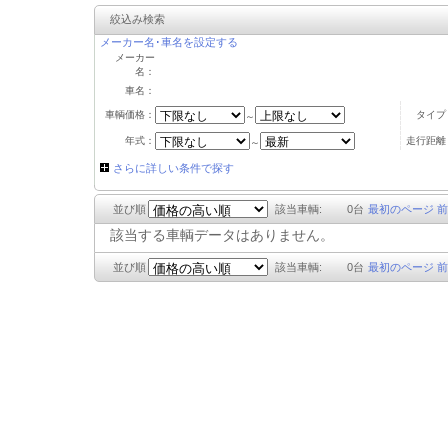
絞込み検索
メーカー名･車名を設定する
メーカー
名：
車名：
車輌価格：
タイプ
～
年式：
走行距離
～
さらに詳しい条件で探す
並び順
該当車輌:
0
台
最初のページ
前
該当する車輌データはありません。
並び順
該当車輌:
0
台
最初のページ
前