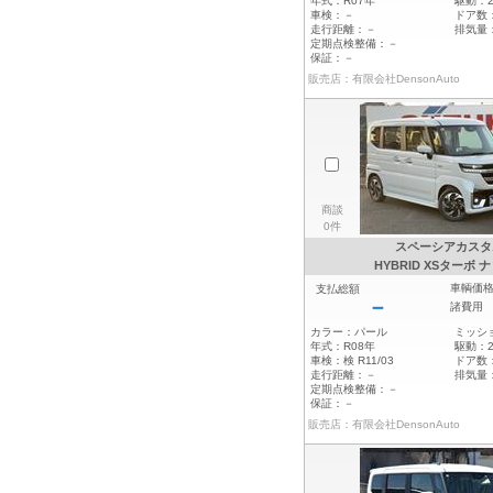
年式：
R07年
駆動：
車検：
－
ドア数
走行距離：
－
排気量
定期点検整備：
－
保証：
－
販売店：有限会社DensonAuto
商談
0件
スペーシアカスタ
HYBRID XSターボ ナ
車輌価
支払総額
－
諸費用
カラー：
パール
ミッシ
年式：
R08年
駆動：
車検：
検 R11/03
ドア数
走行距離：
－
排気量
定期点検整備：
－
保証：
－
販売店：有限会社DensonAuto