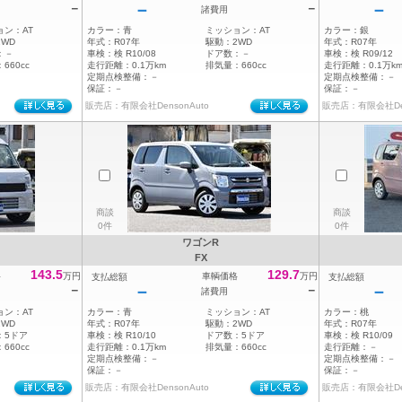
－
－
－
－
諸費用
ョン：
AT
カラー：
青
ミッション：
AT
カラー：
銀
2WD
年式：
R07年
駆動：
2WD
年式：
R07年
：
－
車検：
検 R10/08
ドア数：
－
車検：
検 R09/12
：
660cc
走行距離：
0.1万km
排気量：
660cc
走行距離：
0.1万k
定期点検整備：
－
定期点検整備：
－
保証：
－
保証：
－
販売店：有限会社DensonAuto
販売店：有限会社Den
商談
商談
0件
0件
ワゴンR
FX
143.5
129.7
格
万円
車輌価格
万円
支払総額
支払総額
－
－
－
－
諸費用
ョン：
AT
カラー：
青
ミッション：
AT
カラー：
桃
2WD
年式：
R07年
駆動：
2WD
年式：
R07年
：
5ドア
車検：
検 R10/10
ドア数：
5ドア
車検：
検 R10/09
：
660cc
走行距離：
0.1万km
排気量：
660cc
走行距離：
－
定期点検整備：
－
定期点検整備：
－
保証：
－
保証：
－
販売店：有限会社DensonAuto
販売店：有限会社Den