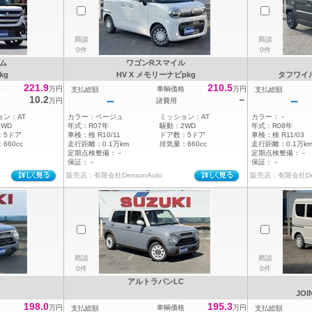
商談
商談
0件
0件
ム
ワゴンRスマイル
kg
HV X メモリーナビpkg
タフワイ
221.9
210.5
格
万円
車輌価格
万円
支払総額
支払総額
－
－
10.2
－
万円
諸費用
ョン：
AT
カラー：
ベージュ
ミッション：
AT
カラー：
－
2WD
年式：
R07年
駆動：
2WD
年式：
R08年
：
5ドア
車検：
検 R10/11
ドア数：
5ドア
車検：
検 R11/03
：
660cc
走行距離：
0.1万km
排気量：
660cc
走行距離：
0.1万k
定期点検整備：
－
定期点検整備：
－
保証：
－
保証：
－
販売店：有限会社DensonAuto
販売店：有限会社Den
商談
商談
0件
0件
C
アルトラパンLC
JO
198.0
195.3
格
万円
車輌価格
万円
支払総額
支払総額