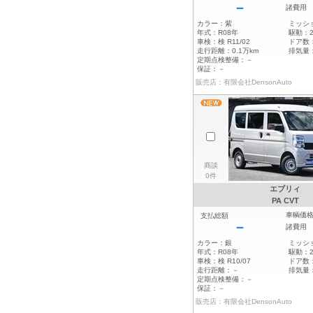
－
諸費用
カラー：
紫
ミッシ
年式：
R08年
駆動：
車検：
検 R11/02
ドア数
走行距離：
0.1万km
排気量
定期点検整備：
－
保証：
－
販売店：有限会社DensonAuto
商談
0件
エブリィ
PA CVT
車輌価
支払総額
－
諸費用
カラー：
銀
ミッシ
年式：
R08年
駆動：
車検：
検 R10/07
ドア数
走行距離：
－
排気量
定期点検整備：
－
保証：
－
販売店：有限会社DensonAuto