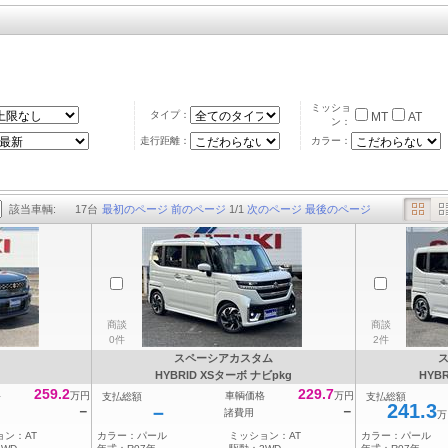
ミッショ
タイプ：
MT
AT
ン：
走行距離：
カラー：
該当車輌:
17
台
最初のページ
前のページ
1
/
1
次のページ
最後のページ
商談
商談
0件
2件
スペーシアカスタム
HYBRID XSターボ ナビpkg
HYB
259.2
229.7
格
万円
車輌価格
万円
支払総額
支払総額
241.3
－
－
－
諸費用
万
ョン：
AT
カラー：
パール
ミッション：
AT
カラー：
パール