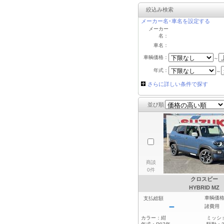
絞込み検索
メーカー名･車名を設定する
メーカー
名：
車名：
車輌価格：
～
年式：
～
さらに詳しい条件で探す
並び順
商談
0件
クロスビー
HYBRID MZ
車輌価
支払総額
－
諸費用
カラー：
紺
ミッシ