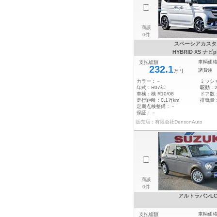
商談
0件
スペーシアカスタ
HYBRID XS ナビp
車輌価
支払総額
232.1
諸費用
万円
カラー：
－
ミッシ
年式：
R07年
駆動：
車検：
検 R10/08
ドア数
走行距離：
0.1万km
排気量
定期点検整備：
－
保証：
－
販売店：有限会社DensonAuto
商談
0件
アルトラパンL
車輌価
支払総額