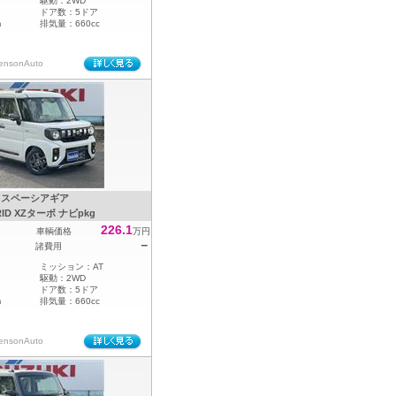
駆動：
2WD
ドア数：
5ドア
m
排気量：
660cc
sonAuto
スペーシアギア
RID XZターボ ナビpkg
226.1
車輌価格
万円
－
諸費用
ミッション：
AT
駆動：
2WD
ドア数：
5ドア
m
排気量：
660cc
sonAuto