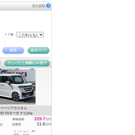
支払総額
ドア数：
スペーシアカスタム
RID XSターボ ナビpkg
229.7
車輌価格
万円
11.6
諸費用
万円
円
ミッション：
AT