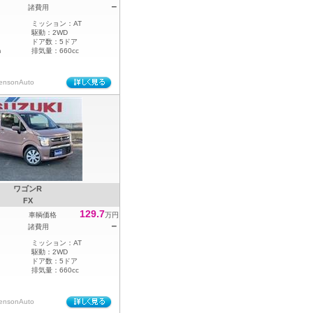
－
諸費用
ミッション：
AT
駆動：
2WD
ドア数：
5ドア
m
排気量：
660cc
sonAuto
ワゴンR
FX
129.7
車輌価格
万円
－
諸費用
ミッション：
AT
駆動：
2WD
ドア数：
5ドア
排気量：
660cc
sonAuto