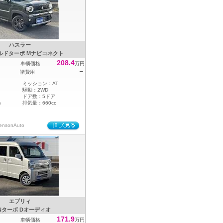
ハスラー
ルドターボ Mナビコネクト
208.4
車輌価格
万円
－
諸費用
ミッション：
AT
駆動：
2WD
ドア数：
5ドア
m
排気量：
660cc
sonAuto
エブリィ
INターボ Dオーディオ
171.9
車輌価格
万円