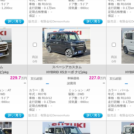
2WD
年式：
R07年
駆動：
2WD
年式：
R07年
：
5ドア
車検：
検 R10/11
ドア数：
5ドア
車検：
検 R10/08
：
1,200cc
走行距離：
0.1万km
排気量：
660cc
走行距離：
0.1万k
定期点検整備：
－
定期点検整備：
－
保証：
－
保証：
－
販売店：有限会社DensonAuto
販売店：有限会社Den
商談
商談
0件
0件
ム
スペーシアカスタム
ビpkg
HYBRID XSターボ ナビpkg
HYB
229.7
227.0
格
万円
車輌価格
万円
支払総額
支払総額
－
－
－
－
諸費用
ョン：
AT
カラー：
黒
ミッション：
AT
カラー：
パール
2WD
年式：
R07年
駆動：
2WD
年式：
R08年
：
5ドア
車検：
検 R10/12
ドア数：
5ドア
車検：
検 R11/03
：
660cc
走行距離：
0.1万km
排気量：
660cc
走行距離：
0.1万k
定期点検整備：
－
定期点検整備：
－
保証：
－
保証：
－
販売店：有限会社DensonAuto
販売店：有限会社Den