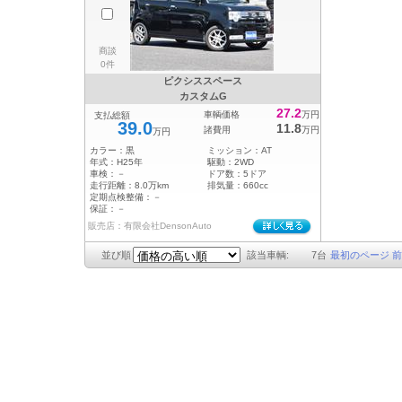
商談
0件
ピクシススペース
カスタムG
27.2
車輌価格
万円
支払総額
39.0
11.8
諸費用
万円
万円
カラー：
黒
ミッション：
AT
年式：
H25年
駆動：
2WD
車検：
－
ドア数：
5ドア
走行距離：
8.0万km
排気量：
660cc
定期点検整備：
－
保証：
－
販売店：有限会社DensonAuto
並び順
該当車輌:
7
台
最初のページ
前