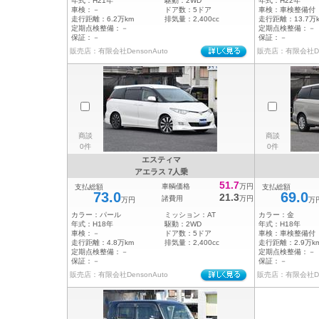
年式：
H21年
駆動：
2WD
年式：
H22年
車検：
－
ドア数：
5ドア
車検：
車検整備付
走行距離：
6.2万km
排気量：
2,400cc
走行距離：
13.7万
定期点検整備：
－
定期点検整備：
－
保証：
－
保証：
－
販売店：有限会社DensonAuto
販売店：有限会社Den
商談
商談
0件
0件
エスティマ
アエラス 7人乗
51.7
車輌価格
万円
支払総額
支払総額
73.0
69.0
21.3
諸費用
万円
万円
万
カラー：
パール
ミッション：
AT
カラー：
金
年式：
H18年
駆動：
2WD
年式：
H18年
車検：
－
ドア数：
5ドア
車検：
車検整備付
走行距離：
4.8万km
排気量：
2,400cc
走行距離：
2.9万k
定期点検整備：
－
定期点検整備：
－
保証：
－
保証：
－
販売店：有限会社DensonAuto
販売店：有限会社Den