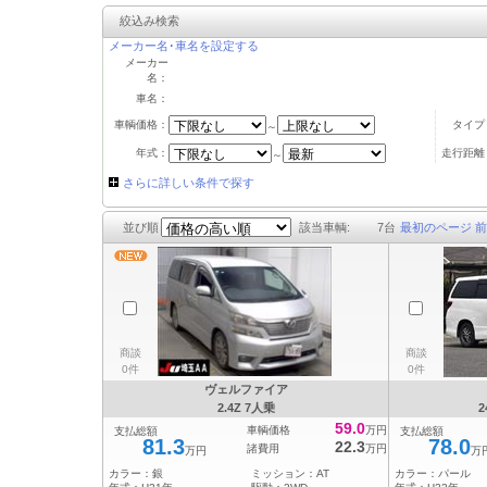
絞込み検索
メーカー名･車名を設定する
メーカー
名：
車名：
車輌価格：
タイプ
～
年式：
走行距離
～
さらに詳しい条件で探す
並び順
該当車輌:
7
台
最初のページ
前
商談
商談
0件
0件
ヴェルファイア
2.4Z 7人乗
2
59.0
車輌価格
万円
支払総額
支払総額
81.3
78.0
22.3
諸費用
万円
万円
万
カラー：
銀
ミッション：
AT
カラー：
パール