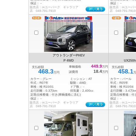
保証：
－
保証：
－
販売店：㈱ユーパーク ギャラリア
販売店：㈱ユーパ
店 048-791-7910
店 048-791-7910
アウトランダーPHEV
P 4WD
UX25
449.9
車輌価格
万円
支払総額
支払総額
468.3
458.1
18.4
諸費用
万円
万円
カラー：
グレー
ミッション：
AT
カラー：
パール
年式：
R07年
駆動：
4WD
年式：
R05年
車検：
検 R10/01
ドア数：
－
車検：
検 R10/04
走行距離：
0.3万km
排気量：
2,400cc
走行距離：
3.4万k
定期点検整備：
付き(車輌価格に含む)
定期点検整備：
付
保証：
－
保証：
－
販売店：㈱ユーパーク ギャラリア
販売店：㈱ユーパ
店 048-791-7910
店 048-791-7910