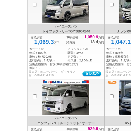
ハイエースバン
トイファクトリーTOY'SBOX540
ナッツRV
1,050.9
車輌価格
万円
支払総額
支払総額
1,069.3
1,047.1
18.4
諸費用
万円
万円
カラー：
金
ミッション：
AT
カラー：
白
年式：
R03年
駆動：
4WD
年式：
R05年
車検：
検 R09/08
ドア数：
－
車検：
車検整備付
走行距離：
2.4万km
排気量：
2,800ccD
走行距離：
1.2万k
定期点検整備：
付き(車輌価格に含む)
定期点検整備：
付
保証：
－
保証：
－
販売店：㈱ユーパーク ギャラリア
販売店：㈱ユーパ
店 048-791-7910
店 048-791-7910
ハイエースバン
コンフォレストルーチェット 1オーナー
RV
929.9
車輌価格
万円
支払総額
支払総額