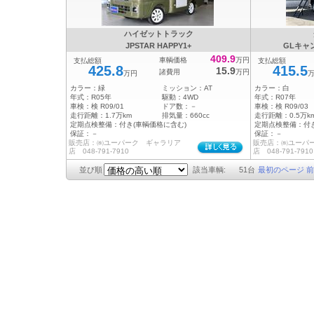
ハイゼットトラック
JPSTAR HAPPY1+
GLキャ
409.9
車輌価格
万円
支払総額
支払総額
425.8
415.5
15.9
諸費用
万円
万円
カラー：
緑
ミッション：
AT
カラー：
白
年式：
R05年
駆動：
4WD
年式：
R07年
車検：
検 R09/01
ドア数：
－
車検：
検 R09/03
走行距離：
1.7万km
排気量：
660cc
走行距離：
0.5万k
定期点検整備：
付き(車輌価格に含む)
定期点検整備：
付
保証：
－
保証：
－
販売店：㈱ユーパーク ギャラリア
販売店：㈱ユーパ
店 048-791-7910
店 048-791-7910
並び順
該当車輌:
51
台
最初のページ
前