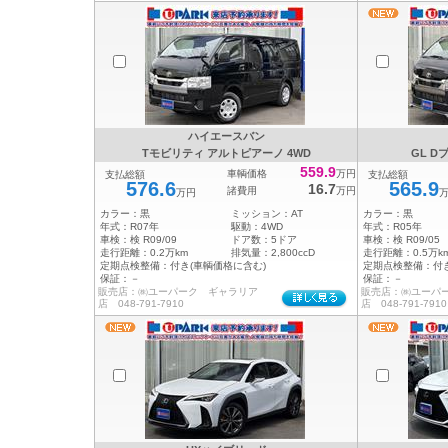
ハイエースバン
Tモビリティ アルトピアーノ 4WD
GL D
559.9
車輌価格
万円
支払総額
支払総額
576.6
565.9
16.7
諸費用
万円
万円
カラー：
黒
ミッション：
AT
カラー：
黒
年式：
R07年
駆動：
4WD
年式：
R05年
車検：
検 R09/09
ドア数：
5ドア
車検：
検 R09/05
走行距離：
0.2万km
排気量：
2,800ccD
走行距離：
0.5万k
定期点検整備：
付き(車輌価格に含む)
定期点検整備：
付
保証：
－
保証：
－
販売店：㈱ユーパーク ギャラリア
販売店：㈱ユーパ
店 048-791-7910
店 048-791-7910