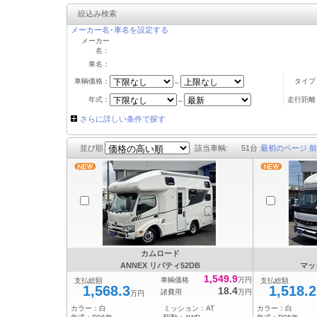
絞込み検索
メーカー名･車名を設定する
メーカー
名：
車名：
車輌価格：
タイプ
～
年式：
走行距離
～
さらに詳しい条件で探す
並び順
該当車輌:
51
台
最初のページ
前
カムロード
ANNEX リバティ52DB
マッ
1,549.9
車輌価格
万円
支払総額
支払総額
1,568.3
1,518.2
18.4
諸費用
万円
万円
カラー：
白
ミッション：
AT
カラー：
白