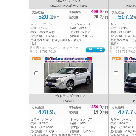
UXハイブリッド
UX300h Fスポーツ 4WD
NX4
499.9
車輌価格
万円
支払総額
支払総額
520.1
507.2
20.2
諸費用
万円
万円
カラー：
パール
ミッション：
AT
カラー：
パール
年式：
R06年
駆動：
4WD
年式：
R03年
車検：
車検整備付
ドア数：
5ドア
車検：
検 R08/12
走行距離：
1.6万km
排気量：
2,000cc
走行距離：
3.4万k
定期点検整備：
付き(車輌価格に含む)
定期点検整備：
付
保証：
－
保証：
－
販売店：㈱ユーパーク ギャラリア
販売店：㈱ユーパ
店 048-791-7910
店 048-791-7910
アウトランダーPHEV
ア
P 4WD
P
459.9
車輌価格
万円
支払総額
支払総額
478.9
477.7
19.0
諸費用
万円
万円
カラー：
パール
ミッション：
AT
カラー：
パール
年式：
R07年
駆動：
4WD
年式：
R06年
車検：
検 R10/05
ドア数：
－
車検：
検 R09/12
走行距離：
1.9万km
排気量：
2,400cc
走行距離：
0.9万k
定期点検整備：
付き(車輌価格に含む)
定期点検整備：
付