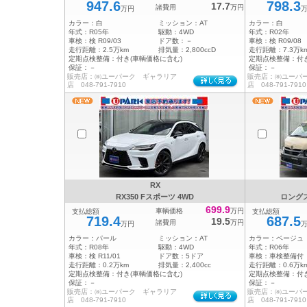
947.6
798.3
17.7
諸費用
万円
万円
カラー：
白
ミッション：
AT
カラー：
白
年式：
R05年
駆動：
4WD
年式：
R02年
車検：
検 R09/03
ドア数：
－
車検：
検 R09/08
走行距離：
2.5万km
排気量：
2,800ccD
走行距離：
7.3万k
定期点検整備：
付き(車輌価格に含む)
定期点検整備：
付
保証：
－
保証：
－
販売店：㈱ユーパーク ギャラリア
販売店：㈱ユーパ
店 048-791-7910
店 048-791-7910
RX
RX350 Fスポーツ 4WD
ロング
699.9
車輌価格
万円
支払総額
支払総額
719.4
687.5
19.5
諸費用
万円
万円
カラー：
パール
ミッション：
AT
カラー：
ベージュ
年式：
R08年
駆動：
4WD
年式：
R06年
車検：
検 R11/01
ドア数：
5ドア
車検：
車検整備付
走行距離：
0.2万km
排気量：
2,400cc
走行距離：
0.6万k
定期点検整備：
付き(車輌価格に含む)
定期点検整備：
付
保証：
－
保証：
－
販売店：㈱ユーパーク ギャラリア
販売店：㈱ユーパ
店 048-791-7910
店 048-791-7910