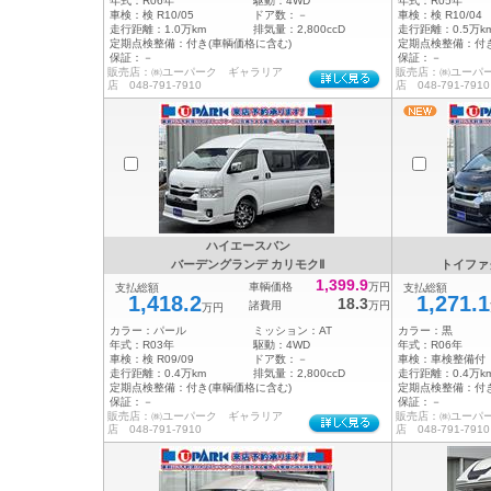
年式：
R06年
駆動：
4WD
年式：
R05年
車検：
検 R10/05
ドア数：
－
車検：
検 R10/04
走行距離：
1.0万km
排気量：
2,800ccD
走行距離：
0.5万k
定期点検整備：
付き(車輌価格に含む)
定期点検整備：
付
保証：
－
保証：
－
販売店：㈱ユーパーク ギャラリア
販売店：㈱ユーパ
店 048-791-7910
店 048-791-7910
ハイエースバン
バーデングランデ カリモクⅡ
トイファ
1,399.9
車輌価格
万円
支払総額
支払総額
1,418.2
1,271.1
18.3
諸費用
万円
万円
カラー：
パール
ミッション：
AT
カラー：
黒
年式：
R03年
駆動：
4WD
年式：
R06年
車検：
検 R09/09
ドア数：
－
車検：
車検整備付
走行距離：
0.4万km
排気量：
2,800ccD
走行距離：
0.4万k
定期点検整備：
付き(車輌価格に含む)
定期点検整備：
付
保証：
－
保証：
－
販売店：㈱ユーパーク ギャラリア
販売店：㈱ユーパ
店 048-791-7910
店 048-791-7910