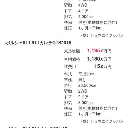
駆動
4WD
ドア
4ドア
排気
4,000cc
整備
付き(車輌価格に含む)
保証
1ヶ月 1千km
（株）ショウエイジャパン
ポルシェ911 911カレラGTS2018
1,195
支払総額
.
0
万円
1,180
車輌価格
.
0
万円
15
諸費用
.
0
万円
年式
平成29年
車検
無し
走行
23,500km
駆動
2WD
ドア
2ドア
排気
3,000cc
整備
付き(車輌価格に含む)
保証
1ヶ月 1千km
（株）ショウエイジャパン