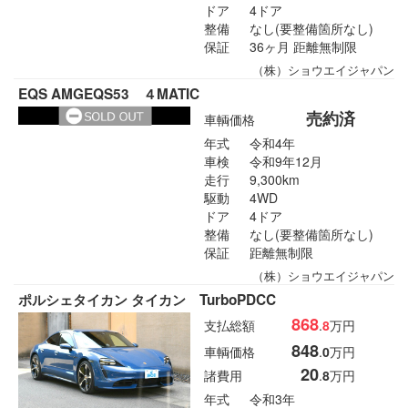
ドア
4ドア
整備
なし(要整備箇所なし)
保証
36ヶ月 距離無制限
（株）ショウエイジャパン
EQS AMGEQS53 ４MATIC
売約済
車輌価格
年式
令和4年
車検
令和9年12月
走行
9,300km
駆動
4WD
ドア
4ドア
整備
なし(要整備箇所なし)
保証
距離無制限
（株）ショウエイジャパン
ポルシェタイカン タイカン TurboPDCC
868
支払総額
.
8
万円
848
車輌価格
.
0
万円
20
諸費用
.
8
万円
年式
令和3年