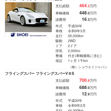
464
支払総額
.
3
万円
448
車輌価格
.
0
万円
16
諸費用
.
3
万円
年式
平成30年
車検
令和9年3月
走行
35,000km
駆動
2WD
ドア
2ドア
排気
2,000cc
整備
付き(車輌価格に含む)
保証
1ヶ月 1千km
（株）ショウエイジャパン
フライングスパー フライングスパーV８S
700
支払総額
.
9
万円
688
車輌価格
.
0
万円
12
諸費用
.
9
万円
年式
平成30年
車検
令和9年2月
走行
44,000km