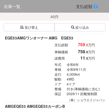
在庫一覧
支払総額
46件
並び替え
絞り込み
EQE53AMGワンオーナー AMG EQE53
769
支払総額
.
5
万円
758
車輌価格
.
0
万円
11
諸費用
.
5
万円
年式
令和6年
車検
令和9年11月
走行
4,000km
駆動
4WD
ドア
4ドア
整備
付き(車輌価格に含む)
保証
2029/11 距離無制限
（株）ショウエイジャパン
AMGEQE53 AMGEQE53カーボンB