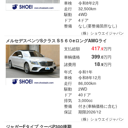
車検
令和8年2月
走行
32,500km
駆動
4WD
ドア
4ドア
整備
なし(要整備箇所なし)
（株）ショウエイジャパン
メルセデスベンツSクラス S５６０eロングAMGライ
417
支払総額
.
9
万円
399
車輌価格
.
0
万円
18
諸費用
.
9
万円
年式
令和1年
車検
令和8年12月
走行
86,000km
駆動
2WD
ドア
40ドア
排気
3,000cc
整備
付き(車輌価格に含む)
保証
期限2026/12
（株）ショウエイジャパン
ジャガーFタイプ クーペP300後期