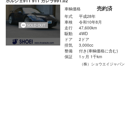
ポルシェ911 911 カレラ991.02
売約済
車輌価格
年式
平成28年
車検
令和10年8月
走行
47,600km
駆動
4WD
ドア
2ドア
排気
3,000cc
整備
付き(車輌価格に含む)
保証
1ヶ月 1千km
（株）ショウエイジャパン
ポルシェパナメーラ S-E ハイブリッド
230
支払総額
.
8
万円
218
車輌価格
.
0
万円
12
諸費用
.
8
万円
年式
平成26年
車検
令和8年12月
走行
86,000km
駆動
2WD
ドア
5ドア