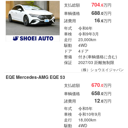
704
支払総額
.
6
万円
688
車輌価格
.
0
万円
16
諸費用
.
6
万円
年式
令和6年
車検
令和9年3月
走行
23,000km
駆動
4WD
ドア
4ドア
整備
付き(車輌価格に含む)
保証
2027/03 距離無制限
（株）ショウエイジャパン
EQE Mercedes-AMG EQE 53
670
支払総額
.
0
万円
658
車輌価格
.
0
万円
12
諸費用
.
0
万円
年式
令和5年
車検
令和10年9月
走行
18,000km
駆動
4WD