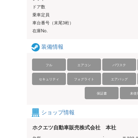
ドア数
乗車定員
車台番号（末尾3桁）
在庫No.
装備情報
フル
エアコン
パワステ
セキュリティ
フォグライト
エアバッグ
保証書
未使
ショップ情報
ホクエツ自動車販売株式会社 本社
: