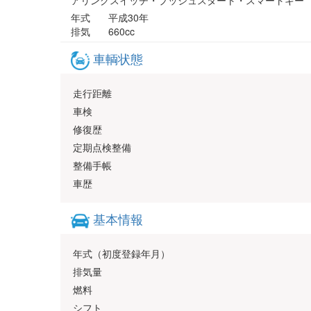
アリングスイッチ・プッシュスタート・スマートキー
年式
平成30年
排気
660cc
車輌状態
走行距離
車検
修復歴
定期点検整備
整備手帳
車歴
基本情報
年式（初度登録年月）
排気量
燃料
シフト