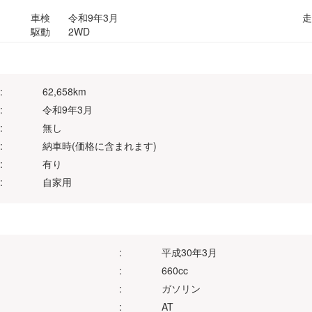
車検
令和9年3月
走
駆動
2WD
:
62,658km
:
令和9年3月
:
無し
:
納車時(価格に含まれます)
:
有り
:
自家用
:
平成30年3月
:
660cc
:
ガソリン
:
AT