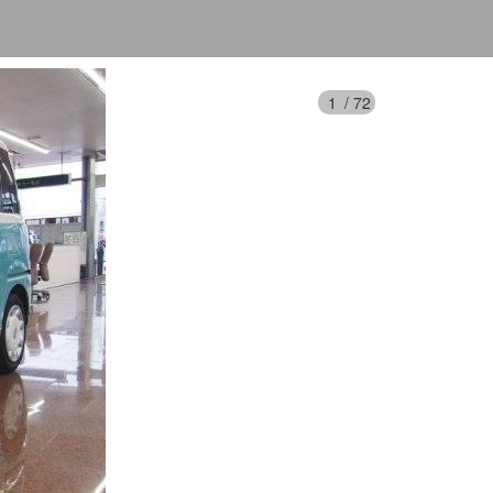
1
/
72