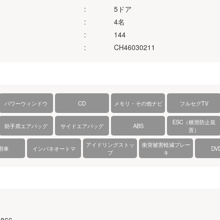
:
5ドア
:
4名
:
144
:
CH46030211
パワーウィンドウ
CD
メモリ・その他ナビ
フルセグTV
ESC（横滑防止装
助手席エアバッグ
サイドエアバッグ
ABS
置）
アイドリングストッ
衝突被害軽減ブレー
用車
インパネオートマ
DV
プ
キ