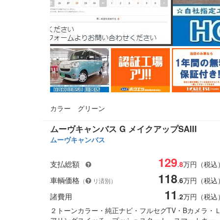
カラー
グリーン
ムーヴキャンバス G メイクアップSAIII
ムーヴキャンバス
129
支払総額
.
8
万円（税込
118
車輌価格
.
6
万円（税込
（
リ済別）
11
諸費用
.
2
万円（税込
２トーンカラー・純正ナビ・フルセグTV・Bカメラ・