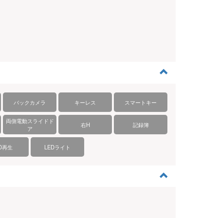
バックカメラ
キーレス
スマートキー
両側電動スライドド
右H
記録簿
ア
D再生
LEDライト