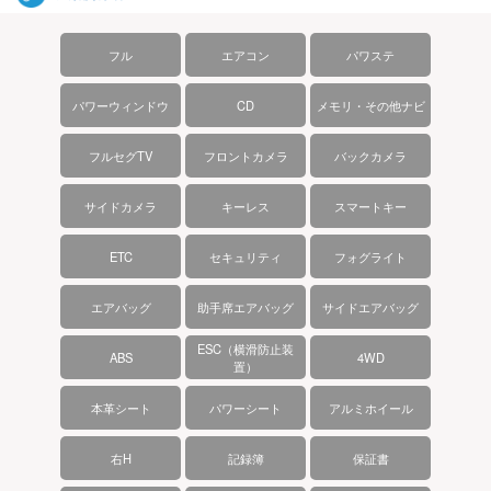
フル
エアコン
パワステ
パワーウィンドウ
CD
メモリ・その他ナビ
フルセグTV
フロントカメラ
バックカメラ
サイドカメラ
キーレス
スマートキー
ETC
セキュリティ
フォグライト
エアバッグ
助手席エアバッグ
サイドエアバッグ
ESC（横滑防止装
ABS
4WD
置）
本革シート
パワーシート
アルミホイール
右H
記録簿
保証書