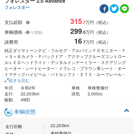
フォレスター 2.0 Advance
フォレスター
315
支払総額
.
7
万円（税込）
299
車輌価格
.
0
万円（税込）
（
リ済別）
16
諸費用
.
7
万円（税込）
純正ダイヤトーンナビ・フルセグ・アルパインＦＤモニター・Ｆ
＋Ｓ＋Ｂカメラ・Ｐバックドア・アクティブクルーズコントロー
ルＬＥＤヘッドライト・デジタルインナーミラー・ステアリング
ヒーター・シートヒーター・ドラレコ・ブラウン革シート・オー
トマチックハイビーム・パドルシフト・ＥＴＣ・ルーフレール・
アイサイト・Ｘ－ＭＯＤＥ
続きを読む
年式
令和2年
車検
車検整備付
走行
22,203km
排気
2,000cc
駆動
4WD
車輌状態
:
22,203km
走行距離
:
車検整備付