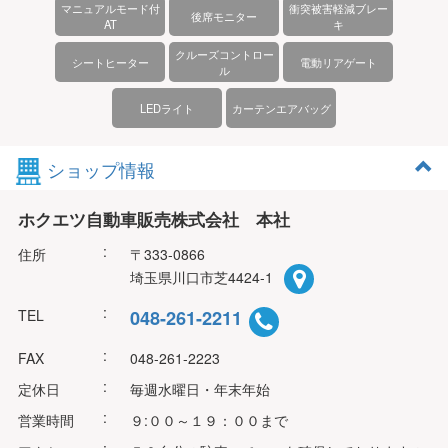
マニュアルモード付
衝突被害軽減ブレー
後席モニター
AT
キ
クルーズコントロー
シートヒーター
電動リアゲート
ル
LEDライト
カーテンエアバッグ
ショップ情報
ホクエツ自動車販売株式会社 本社
:
住所
〒333-0866
埼玉県川口市芝4424-1
:
TEL
048-261-2211
:
FAX
048-261-2223
:
定休日
毎週水曜日・年末年始
:
営業時間
９:００～１９：００まで
: