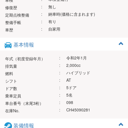
車検
:
無し
修復歴
:
納車時(価格に含まれます)
定期点検整備
:
有り
整備手帳
:
自家用
車歴
基本情報
:
令和2年1月
年式（初度登録年月）
:
2,000cc
排気量
:
ハイブリッド
燃料
:
AT
シフト
:
5ドア
ドア数
:
5名
乗車定員
:
098
車台番号（末尾3桁）
:
CH45090281
在庫No.
装備情報