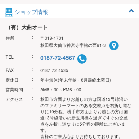
ショップ情報
（有）大曲オート
:
住所
〒019-1701
秋田県大仙市神宮寺字館の西61-3
:
TEL
0187-72-4567
:
FAX
0187-72-4535
:
定休日
年中無休(年末年始・8月最終土曜日)
:
営業時間
AM8：30～PM6：00
:
アクセス
秋田市方面よりお越しの方は国道13号線沿い
のファミリーマートのある交差点を右折し道な
りに10分程、横手市方面よりお越しの方は国
道13号線沿いの新玉川橋を過ぎてすぐの交差
点を左折し道なりに5分程の距離にございま
す。
皆様のご来店心よりお待ちしております。