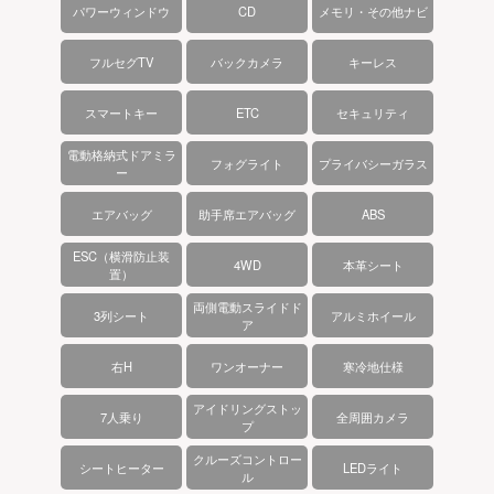
パワーウィンドウ
CD
メモリ・その他ナビ
フルセグTV
バックカメラ
キーレス
スマートキー
ETC
セキュリティ
電動格納式ドアミラ
フォグライト
プライバシーガラス
ー
エアバッグ
助手席エアバッグ
ABS
ESC（横滑防止装
4WD
本革シート
置）
両側電動スライドド
3列シート
アルミホイール
ア
右H
ワンオーナー
寒冷地仕様
アイドリングストッ
7人乗り
全周囲カメラ
プ
クルーズコントロー
シートヒーター
LEDライト
ル