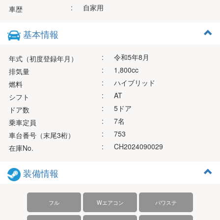
:
自家用
車歴
基本情報
:
令和5年8月
年式（初度登録年月）
:
1,800cc
排気量
:
ハイブリッド
燃料
:
AT
シフト
:
5ドア
ドア数
:
7名
乗車定員
:
753
車台番号（末尾3桁）
:
CH2024090029
在庫No.
装備情報
フル
Wエアコン
パワステ