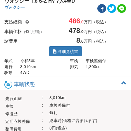
ヴォクシー 1.8 S-Z HV 7人4WD
ヴォクシー
486
支払総額
.
0
万円（税込）
478
車輌価格
.
0
万円（税込）
（
リ済別）
8
諸費用
.
0
万円（税込）
詳細見積書
年式
令和5年
車検
車検整備付
走行
3,010km
排気
1,800cc
駆動
4WD
車輌状態
:
3,010km
走行距離
:
車検整備付
車検
:
無し
修復歴
:
納車時(価格に含まれます)
定期点検整備
:
0円(税込)
整備費用