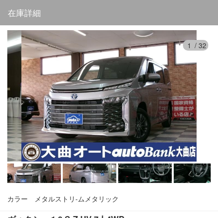
在庫詳細
1
/
32
カラー
メタルストリ-ムメタリック