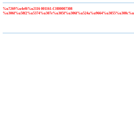
%u7269%u4ef6%u2116 001161-CH00007308
%u306f%u58f2%u5374%u307e%u305f%u306f%u524a%u9664%u3055%u308c%u